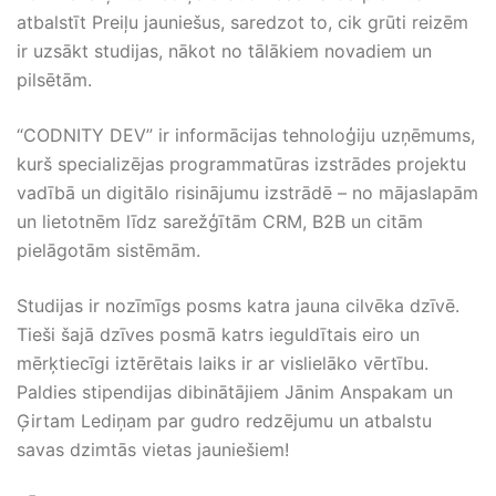
atbalstīt Preiļu jauniešus, saredzot to, cik grūti reizēm
ir uzsākt studijas, nākot no tālākiem novadiem un
pilsētām.
“CODNITY DEV” ir informācijas tehnoloģiju uzņēmums,
kurš specializējas programmatūras izstrādes projektu
vadībā un digitālo risinājumu izstrādē – no mājaslapām
un lietotnēm līdz sarežģītām CRM, B2B un citām
pielāgotām sistēmām.
Studijas ir nozīmīgs posms katra jauna cilvēka dzīvē.
Tieši šajā dzīves posmā katrs ieguldītais eiro un
mērķtiecīgi iztērētais laiks ir ar vislielāko vērtību.
Paldies stipendijas dibinātājiem Jānim Anspakam un
Ģirtam Lediņam par gudro redzējumu un atbalstu
savas dzimtās vietas jauniešiem!