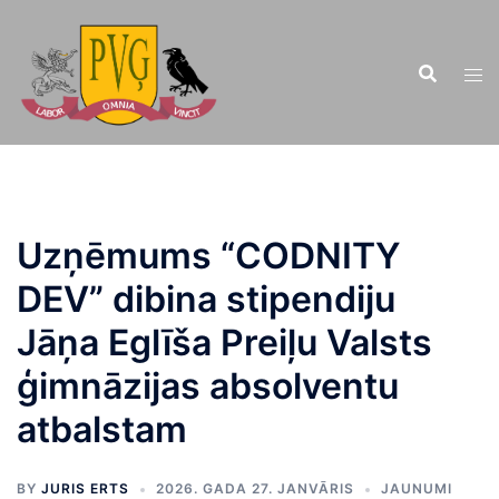
Doties
uz
saturu
Uzņēmums “CODNITY
DEV” dibina stipendiju
Jāņa Eglīša Preiļu Valsts
ģimnāzijas absolventu
atbalstam
BY
JURIS ERTS
2026. GADA 27. JANVĀRIS
JAUNUMI