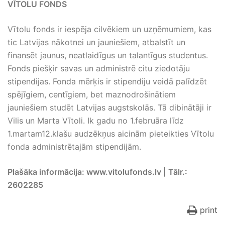
VĪTOLU FONDS
Vītolu fonds ir iespēja cilvēkiem un uzņēmumiem, kas
tic Latvijas nākotnei un jauniešiem, atbalstīt un
finansēt jaunus, neatlaidīgus un talantīgus studentus.
Fonds piešķir savas un administrē citu ziedotāju
stipendijas. Fonda mērķis ir stipendiju veidā palīdzēt
spējīgiem, centīgiem, bet maznodrošinātiem
jauniešiem studēt Latvijas augstskolās. Tā dibinātāji ir
Vilis un Marta Vītoli. Ik gadu no 1.februāra līdz
1.martam12.klašu audzēkņus aicinām pieteikties Vītolu
fonda administrētajām stipendijām.
Plašāka informācija: www.vitolufonds.lv | Tālr.:
2602285
print