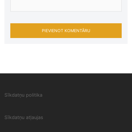
Sīkdatņu politika
Sīkdatņu atļaujas