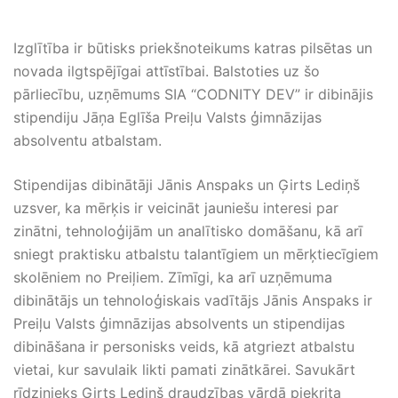
Izglītība ir būtisks priekšnoteikums katras pilsētas un
novada ilgtspējīgai attīstībai. Balstoties uz šo
pārliecību, uzņēmums SIA “CODNITY DEV” ir dibinājis
stipendiju Jāņa Eglīša Preiļu Valsts ģimnāzijas
absolventu atbalstam.
Stipendijas dibinātāji Jānis Anspaks un Ģirts Lediņš
uzsver, ka mērķis ir veicināt jauniešu interesi par
zinātni, tehnoloģijām un analītisko domāšanu, kā arī
sniegt praktisku atbalstu talantīgiem un mērķtiecīgiem
skolēniem no Preiļiem. Zīmīgi, ka arī uzņēmuma
dibinātājs un tehnoloģiskais vadītājs Jānis Anspaks ir
Preiļu Valsts ģimnāzijas absolvents un stipendijas
dibināšana ir personisks veids, kā atgriezt atbalstu
vietai, kur savulaik likti pamati zinātkārei. Savukārt
rīdzinieks Ģirts Lediņš draudzības vārdā piekrita