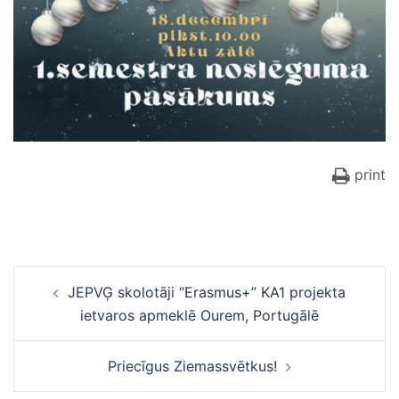
print
Ziņu
JEPVĢ skolotāji “Erasmus+” KA1 projekta
navigācija
ietvaros apmeklē Ourem, Portugālē
Priecīgus Ziemassvētkus!