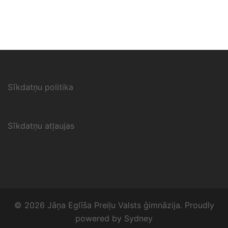
Sīkdatņu politika
Sīkdatņu atļaujas
© 2026 Jāņa Eglīša Preiļu Valsts ģimnāzija. Proudly
powered by
Sydney