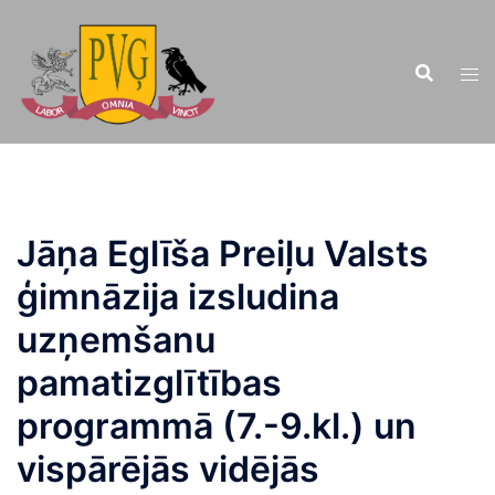
Doties
uz
saturu
Jāņa Eglīša Preiļu Valsts
ģimnāzija izsludina
uzņemšanu
pamatizglītības
programmā (7.-9.kl.) un
vispārējās vidējās