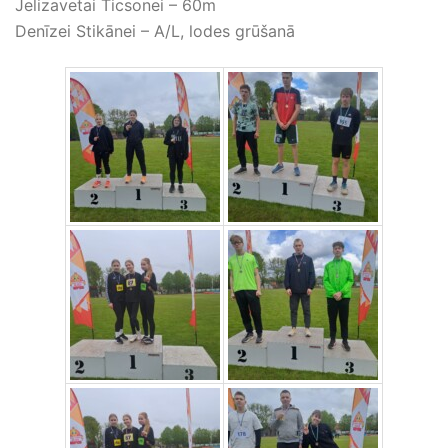
Jelizavetai Ticsonei – 60m
Denīzei Stikānei – A/L, lodes grūšanā