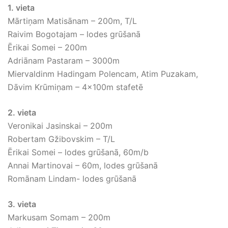
1. vieta
Mārtiņam Matisānam – 200m, T/L
Raivim Bogotajam – lodes grūšanā
Ērikai Somei – 200m
Adriānam Pastaram – 3000m
Miervaldinm Hadingam Polencam, Atim Puzakam,
Dāvim Krūmiņam – 4x100m stafetē
2. vieta
Veronikai Jasinskai – 200m
Robertam Gžibovskim – T/L
Ērikai Somei – lodes grūšanā, 60m/b
Annai Martinovai – 60m, lodes grūšanā
Romānam Lindam- lodes grūšanā
3. vieta
Markusam Somam – 200m