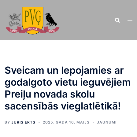
Doties
uz
saturu
Sveicam un lepojamies ar
godalgoto vietu ieguvējiem
Preiļu novada skolu
sacensībās vieglatlētikā!
BY
JURIS ERTS
2025. GADA 16. MAIJS
JAUNUMI