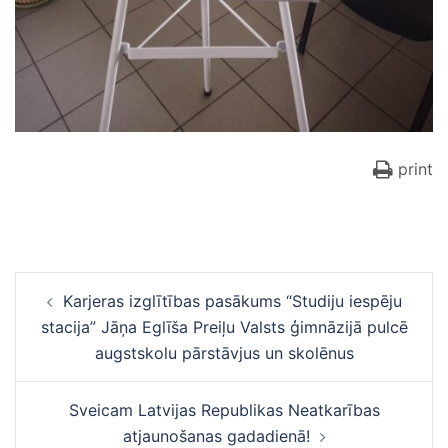
print
Ziņu
Karjeras izglītības pasākums “Studiju iespēju
navigācija
stacija” Jāņa Eglīša Preiļu Valsts ģimnāzijā pulcē
augstskolu pārstāvjus un skolēnus
Sveicam Latvijas Republikas Neatkarības
atjaunošanas gadadienā!