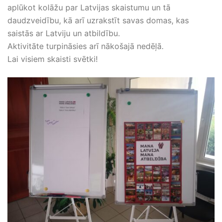
aplūkot kolāžu par Latvijas skaistumu un tā
daudzveidību, kā arī uzrakstīt savas domas, kas
saistās ar Latviju un atbildību.
Aktivitāte turpināsies arī nākošajā nedēļā.
Lai visiem skaisti svētki!