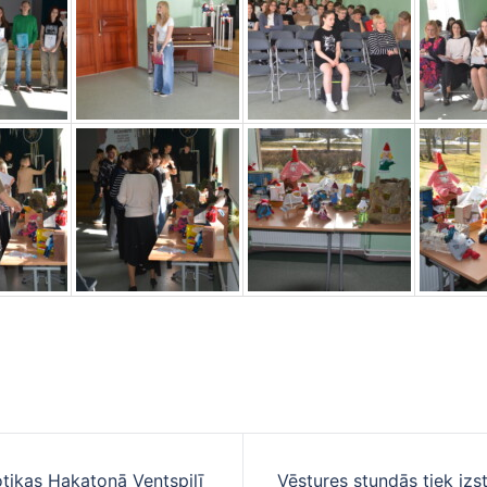
otikas Hakatonā Ventspilī
Vēstures stundās tiek izst