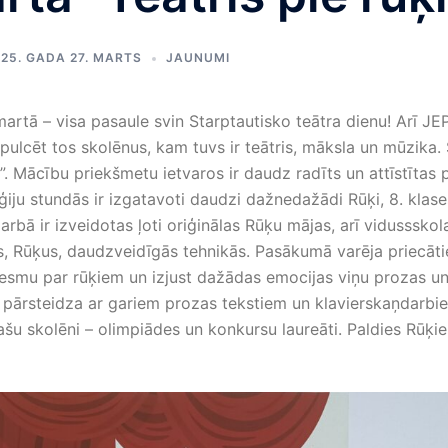
25. GADA 27. MARTS
JAUNUMI
martā – visa pasaule svin Starptautisko teātra dienu! Arī JEP
apulcēt tos skolēnus, kam tuvs ir teātris, māksla un mūzika.
”. Mācību priekšmetu ietvaros ir daudz radīts un attīstītas 
ģiju stundās ir izgatavoti daudzi dažnedažādi Rūķi, 8. klas
rbā ir izveidotas ļoti oriģinālas Rūķu mājas, arī vidussskola
us, Rūķus, daudzveidīgās tehnikās. Pasākumā varēja priecātie
esmu par rūķiem un izjust dažādas emocijas viņu prozas un
s pārsteidza ar gariem prozas tekstiem un klavierskaņdarbi
lašu skolēni – olimpiādes un konkursu laureāti. Paldies Rū