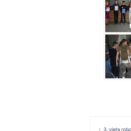
Ziņu
3. vieta rob