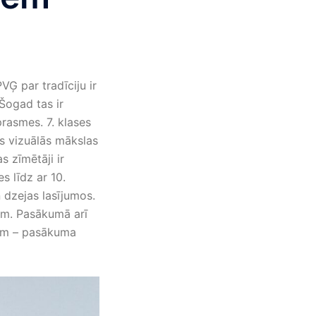
VĢ par tradīciju ir
 Šogad tas ir
prasmes. 7. klases
es vizuālās mākslas
s zīmētāji ir
s līdz ar 10.
 dzejas lasījumos.
em. Pasākumā arī
ķiem – pasākuma