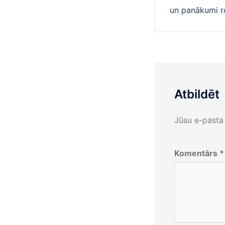
navigā
un panākumi r
Atbildēt
Jūsu e-pasta 
Komentārs
*