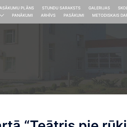
ASĀKUMU PLĀNS
STUNDU SARAKSTS
GALERIJAS
SKO
PANĀKUMI
ARHĪVS
PASĀKUMI
METODISKAIS DA
rtā “Teātris pie rū