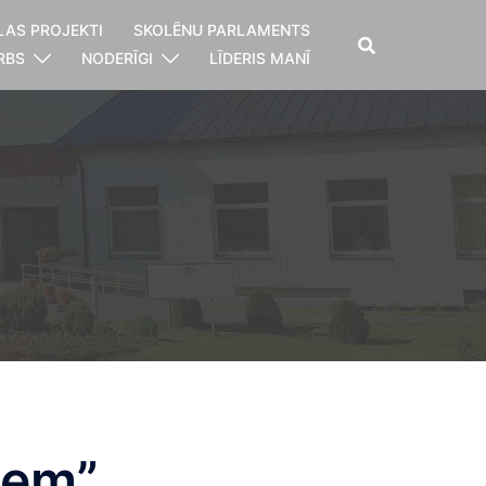
LAS PROJEKTI
SKOLĒNU PARLAMENTS
RBS
NODERĪGI
LĪDERIS MANĪ
ķiem”