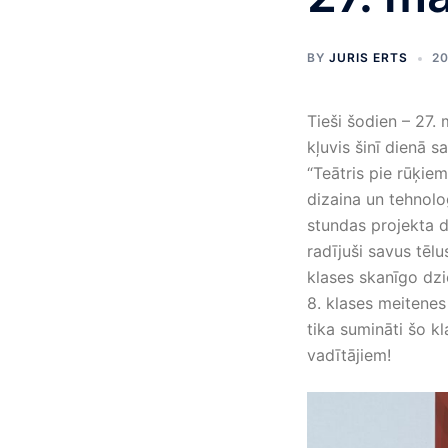
BY
JURIS ERTS
20
Tieši šodien – 27. 
kļuvis šinī dienā s
“Teātris pie rūķiem
dizaina un tehnolo
stundas projekta da
radījuši savus tēl
klases skanīgo dzi
8. klases meitene
tika sumināti šo k
vadītājiem!