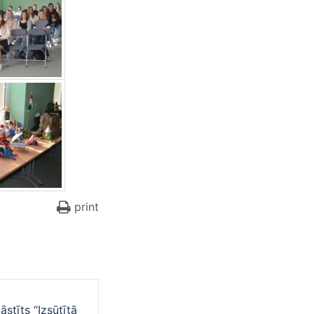
print
āstīts “Izsūtītā