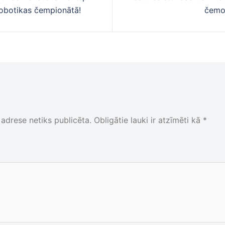
cija
obotikas čempionātā!
čemo
adrese netiks publicēta.
Obligātie lauki ir atzīmēti kā
*