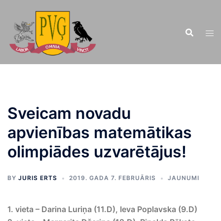
Doties
uz
saturu
Sveicam novadu
apvienības matemātikas
olimpiādes uzvarētājus!
BY
JURIS ERTS
2019. GADA 7. FEBRUĀRIS
JAUNUMI
1. vieta – Darina Luriņa (11.D), Ieva Poplavska (9.D)