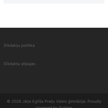
Sīkdatņu politika
Sīkdatņu atļaujas
© 2026 Jāņa Eglīša Preiļu Valsts ģimnāzija. Proudly
powered by
Sydney