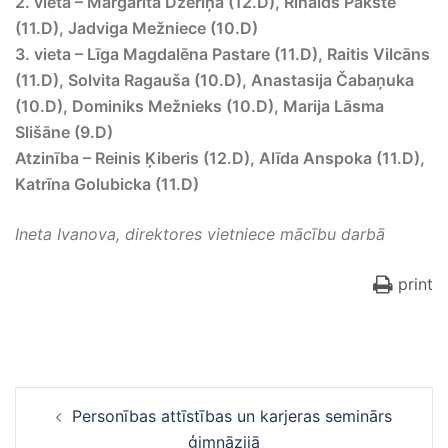
2. vieta – Margarita Džeriņa (12.D), Rinalds Pākste
(11.D), Jadviga Mežniece (10.D)
3. vieta – Līga Magdalēna Pastare (11.D), Raitis Vilcāns
(11.D), Solvita Ragauša (10.D), Anastasija Čabaņuka
(10.D), Dominiks Mežnieks (10.D), Marija Lāsma
Slišāne (9.D)
Atzinība – Reinis Ķiberis (12.D), Alīda Anspoka (11.D),
Katrīna Golubicka (11.D)
Ineta Ivanova, direktores vietniece mācību darbā
print
Ziņu
Personības attīstības un karjeras seminārs
navigācija
ģimnāzijā