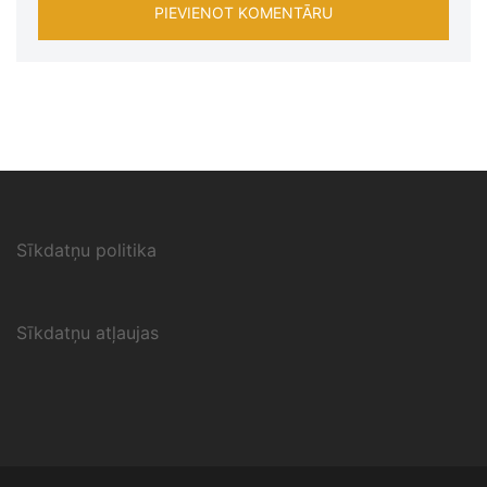
Sīkdatņu politika
Sīkdatņu atļaujas