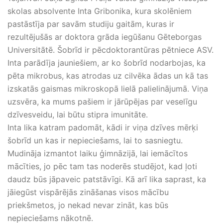
skolas absolvente Inta Gribonika, kura skolēniem
pastāstīja par savām studiju gaitām, kuras ir
rezultējušās ar doktora grāda iegūšanu Gēteborgas
Universitātē. Šobrīd ir pēcdoktorantūras pētniece ASV.
Inta parādīja jauniešiem, ar ko šobrīd nodarbojas, ka
pēta mikrobus, kas atrodas uz cilvēka ādas un kā tas
izskatās gaismas mikroskopā lielā palielinājumā. Viņa
uzsvēra, ka mums pašiem ir jārūpējas par veselīgu
dzīvesveidu, lai būtu stipra imunitāte.
Inta lika katram padomāt, kādi ir viņa dzīves mērķi
šobrīd un kas ir nepieciešams, lai to sasniegtu.
Mudināja izmantot laiku ģimnāzijā, lai iemācītos
mācīties, jo pēc tam tas noderēs studējot, kad ļoti
daudz būs jāpaveic patstāvīgi. Kā arī lika saprast, ka
jāiegūst vispārējās zināšanas visos mācību
priekšmetos, jo nekad nevar zināt, kas būs
nepieciešams nākotnē.