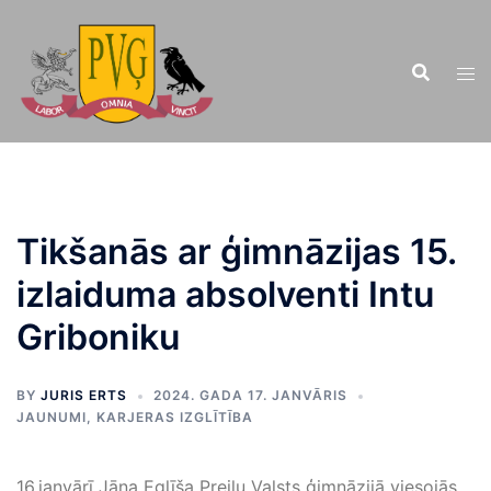
Doties
uz
saturu
Tikšanās ar ģimnāzijas 15.
izlaiduma absolventi Intu
Griboniku
BY
JURIS ERTS
2024. GADA 17. JANVĀRIS
JAUNUMI
,
KARJERAS IZGLĪTĪBA
16.janvārī Jāņa Eglīša Preiļu Valsts ģimnāzijā viesojās