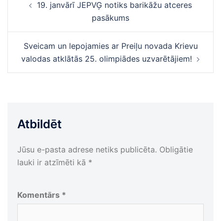
19. janvārī JEPVĢ notiks barikāžu atceres
navigācija
pasākums
Sveicam un lepojamies ar Preiļu novada Krievu
valodas atklātās 25. olimpiādes uzvarētājiem!
Atbildēt
Jūsu e-pasta adrese netiks publicēta.
Obligātie
lauki ir atzīmēti kā
*
Komentārs
*