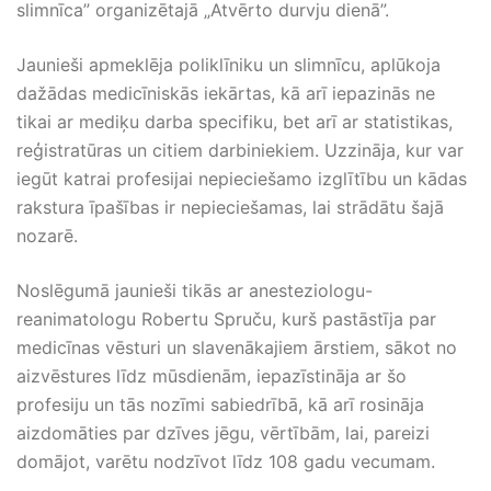
slimnīca” organizētajā „Atvērto durvju dienā”.
Jaunieši apmeklēja poliklīniku un slimnīcu, aplūkoja
dažādas medicīniskās iekārtas, kā arī iepazinās ne
tikai ar mediķu darba specifiku, bet arī ar statistikas,
reģistratūras un citiem darbiniekiem. Uzzināja, kur var
iegūt katrai profesijai nepieciešamo izglītību un kādas
rakstura īpašības ir nepieciešamas, lai strādātu šajā
nozarē.
Noslēgumā jaunieši tikās ar anesteziologu-
reanimatologu Robertu Spruču, kurš pastāstīja par
medicīnas vēsturi un slavenākajiem ārstiem, sākot no
aizvēstures līdz mūsdienām, iepazīstināja ar šo
profesiju un tās nozīmi sabiedrībā, kā arī rosināja
aizdomāties par dzīves jēgu, vērtībām, lai, pareizi
domājot, varētu nodzīvot līdz 108 gadu vecumam.