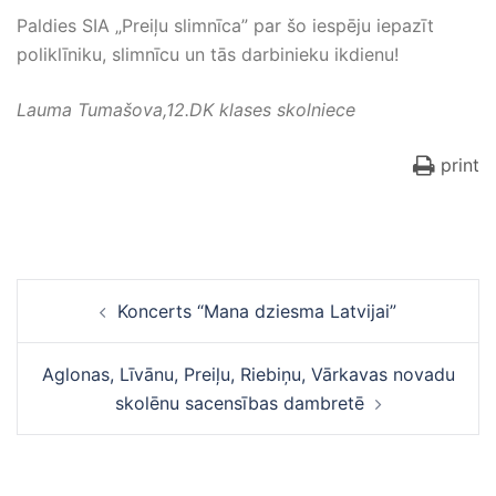
Paldies SIA „Preiļu slimnīca” par šo iespēju iepazīt
poliklīniku, slimnīcu un tās darbinieku ikdienu!
Lauma Tumašova,12.DK klases skolniece
print
Ziņu
Koncerts “Mana dziesma Latvijai”
navigācija
Aglonas, Līvānu, Preiļu, Riebiņu, Vārkavas novadu
skolēnu sacensības dambretē