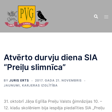
Doties
uz
saturu
Atvērto durvju diena SIA
“Preiļu slimnīca”
BY
JURIS ERTS
2017. GADA 21. NOVEMBRIS
JAUNUMI
,
KARJERAS IZGLĪTĪBA
31. oktobrī Jāņa Eglīša Preiļu Valsts ģimnāzijas 10. –
12. klašu skolēniem bija iespēja piedalīties SIA „Preiļu