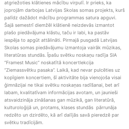
atgriežoties klātienes mācību virpulī. Ir prieks, ka
joprojām darbojas Latvijas Skolas somas projekts, kurš
palīdz dažādot mācību programmas satura apguvi.
Šajā semestrī diemžēl klātienē neizdevās izmantot
plašo piedāvājuma klāstu, taču ir labi, ka pastāv
iespēja to apgūt attālināti. Pirmajā pusgadā Latvijas
Skolas somas piedāvājumu izmantoja vairāk mūzikas,
literatūras stundās. Īpašu svētku noskaņu radīja SIA
‘’Framest Music’’ noskatītā koncertlekcija
‘’Ziemassvētku pasaka’’. Laikā, kad nevar pulcēties uz
kopīgiem koncertiem, šī aktivitāte bija vienojoša visai
ģimnāzijai ne tikai svētku noskaņas radīšanai, bet arī
labam, kvalitatīvam informācijas avotam, un jaunieši
atsvaidzināja zināšanas gan mūzikā, gan literatūrā,
kulturoloģijā un, protams, klases stundās pārrunāja
redzēto un dzirdēto, kā arī dalījās savā pieredzē par
svētku tradīcijām.