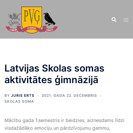
Doties
uz
saturu
Latvijas Skolas somas
aktivitātes ģimnāzijā
BY
JURIS ERTS
2021. GADA 22. DECEMBRIS
SKOLAS SOMA
Mācību gada 1.semestris ir beidzies, aiznesdams līdzi
visdažādāko emociju un pārdzīvojumu gammu,