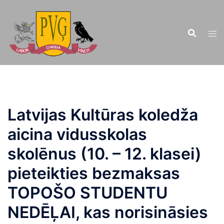
Doties
uz
saturu
Latvijas Kultūras koledža
aicina vidusskolas
skolēnus (10. – 12. klasei)
pieteikties bezmaksas
TOPOŠO STUDENTU
NEDĒĻAI, kas norisināsies