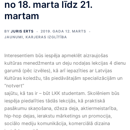
no 18. marta līdz 21.
martam
BY
JURIS ERTS
2019. GADA 12. MARTS
JAUNUMI
,
KARJERAS IZGLĪTĪBA
Interesentiem būs iespēja apmeklēt aizraujošas
kultūras menedžmenta un deju nodaļas lekcijas 4 dienu
garumā (pēc izvēles), kā arī iepazīties ar Latvijas
Kultūras koledžu, tās piedāvātajām specializācijām un
“notvert”
sajūtu, kā tas ir – būt LKK studentam. Skolēniem būs
iespēja piedalīties tādās lekcijās, kā praktiskā
pasākumu skaņošana, džeza deja, aktiermeistarība,
hip-hop dejas, ierakstu mārketings un promocija,
sociālo mediju komunikācija, komerciālā dizaina