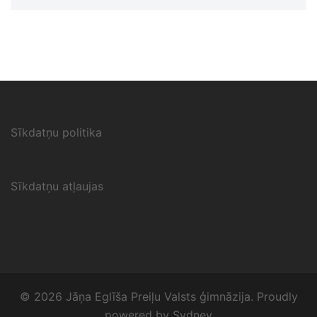
Sīkdatņu politika
Sīkdatņu atļaujas
© 2026 Jāņa Eglīša Preiļu Valsts ģimnāzija. Proudly
powered by
Sydney