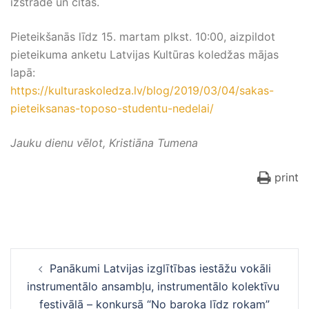
izstrāde un citās.
Pieteikšanās līdz 15. martam plkst. 10:00, aizpildot
pieteikuma anketu Latvijas Kultūras koledžas mājas
lapā:
https://kulturaskoledza.lv/blog/2019/03/04/sakas-
pieteiksanas-toposo-studentu-nedelai/
Jauku dienu vēlot, Kristiāna Tumena
print
Ziņu
Panākumi Latvijas izglītības iestāžu vokāli
navigācija
instrumentālo ansambļu, instrumentālo kolektīvu
festivālā – konkursā “No baroka līdz rokam”