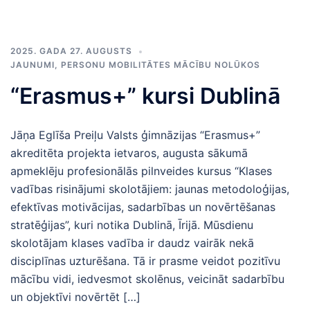
2025. GADA 27. AUGUSTS
JAUNUMI
,
PERSONU MOBILITĀTES MĀCĪBU NOLŪKOS
“Erasmus+” kursi Dublinā
Jāņa Eglīša Preiļu Valsts ģimnāzijas “Erasmus+”
akreditēta projekta ietvaros, augusta sākumā
apmeklēju profesionālās pilnveides kursus “Klases
vadības risinājumi skolotājiem: jaunas metodoloģijas,
efektīvas motivācijas, sadarbības un novērtēšanas
stratēģijas”, kuri notika Dublinā, Īrijā. Mūsdienu
skolotājam klases vadība ir daudz vairāk nekā
disciplīnas uzturēšana. Tā ir prasme veidot pozitīvu
mācību vidi, iedvesmot skolēnus, veicināt sadarbību
un objektīvi novērtēt […]