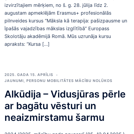
izvirzītajiem mērķiem, no š. g. 28. jūlija līdz 2.
augustam apmeklējām Erasmus+ profesionālās
pilnveides kursus “Māksla kā terapija: pašizpausme un
īpašās vajadzības mākslas izglītībā” Europass
Skolotāju akadēmijā Romā. Mūs uzrunāja kursu
apraksts: “Kursa […]
2025. GADA 15. APRĪLIS
JAUNUMI
,
PERSONU MOBILITĀTES MĀCĪBU NOLŪKOS
Alkūdija – Vidusjūras pērle
ar bagātu vēsturi un
neaizmirstamu šarmu