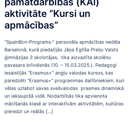
pamatdarbības (KAl)
aktivitāte “Kursi un
apmācības”
“SpainBcn-Programs-“ personāla apmācības nedēļa
Barselonā, kurā piedalījās Jāņa Eglīša Preiļu Valsts
ģimnāzijas 3 skolotājas, tika aizvadīta skolēnu
pavasara brīvdienās (10. – 15.03.2025.). Pedagogi
iesaistījās “Erasmus+” angļu valodas kursos, kas
paredzēti “Erasmus+” programmas dalībniekiem, kuri
vēlas uzlabot savas svešvalodas prasmes dinamiskā
un iekļaujošā vidē. Nodarbībās tika apvienota
mācīšanās klasē ar interaktīvām aktivitātēm, kultūras
pieredzi un reālās […]