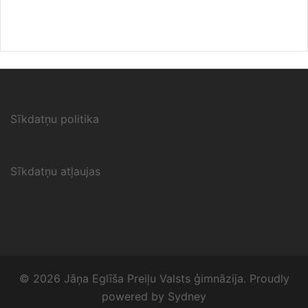
Sīkdatņu politika
Sīkdatņu atļaujas
© 2026 Jāņa Eglīša Preiļu Valsts ģimnāzija. Proudly
powered by
Sydney