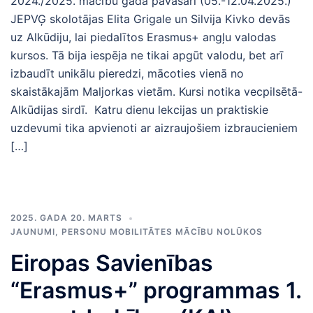
2024./2025. mācību gada pavasarī (05.-12.04.2025.)
JEPVĢ skolotājas Elita Grigale un Silvija Kivko devās
uz Alkūdiju, lai piedalītos Erasmus+ angļu valodas
kursos. Tā bija iespēja ne tikai apgūt valodu, bet arī
izbaudīt unikālu pieredzi, mācoties vienā no
skaistākajām Maljorkas vietām. Kursi notika vecpilsētā-
Alkūdijas sirdī. Katru dienu lekcijas un praktiskie
uzdevumi tika apvienoti ar aizraujošiem izbraucieniem
[…]
2025. GADA 20. MARTS
JAUNUMI
,
PERSONU MOBILITĀTES MĀCĪBU NOLŪKOS
Eiropas Savienības
“Erasmus+” programmas 1.