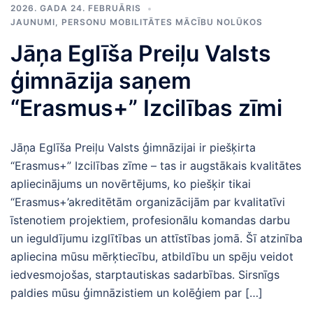
2026. GADA 24. FEBRUĀRIS
JAUNUMI
,
PERSONU MOBILITĀTES MĀCĪBU NOLŪKOS
Jāņa Eglīša Preiļu Valsts
ģimnāzija saņem
“Erasmus+” Izcilības zīmi
Jāņa Eglīša Preiļu Valsts ģimnāzijai ir piešķirta
“Erasmus+” Izcilības zīme – tas ir augstākais kvalitātes
apliecinājums un novērtējums, ko piešķir tikai
“Erasmus+’akreditētām organizācijām par kvalitatīvi
īstenotiem projektiem, profesionālu komandas darbu
un ieguldījumu izglītības un attīstības jomā. Šī atzinība
apliecina mūsu mērķtiecību, atbildību un spēju veidot
iedvesmojošas, starptautiskas sadarbības. Sirsnīgs
paldies mūsu ģimnāzistiem un kolēģiem par […]