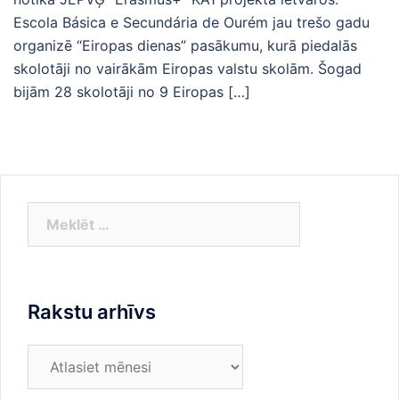
Escola Básica e Secundária de Ourém jau trešo gadu
organizē “Eiropas dienas” pasākumu, kurā piedalās
skolotāji no vairākām Eiropas valstu skolām. Šogad
bijām 28 skolotāji no 9 Eiropas […]
Meklēt:
Rakstu arhīvs
Rakstu
arhīvs