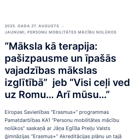
2025. GADA 27. AUGUSTS
JAUNUMI
,
PERSONU MOBILITĀTES MĀCĪBU NOLŪKOS
“Māksla kā terapija:
pašizpausme un īpašās
vajadzības mākslas
izglītībā” jeb “Visi ceļi ved
uz Romu… Arī mūsu…”
Eiropas Savienības “Erasmus+“ programmas
Pamatdarbības KA1 “Personu mobilitātes mācību
nolūkos” saskaņā ar Jāņa Eglīša Preiļu Valsts
ģimnāzijas “Erasmus+” Akreditācijas plānu un tajā