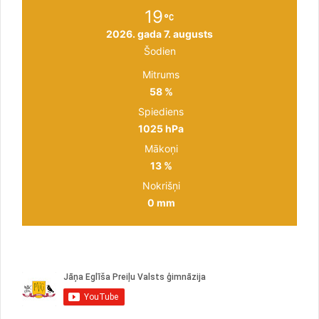
19
2026. gada 7. augusts
Šodien
Mitrums
58 %
Spiediens
1025 hPa
Mākoņi
13 %
Nokrišņi
0 mm