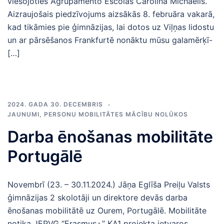
viesojoties Agrupamento Escolas Carolina Michaelis.
Aizraujošais piedzīvojums aizsākās 8. februāra vakarā,
kad tikāmies pie ģimnāzijas, lai dotos uz Viļņas lidostu
un ar pārsēšanos Frankfurtē nonāktu mūsu galamērķī-
[…]
2024. GADA 30. DECEMBRIS
JAUNUMI
,
PERSONU MOBILITĀTES MĀCĪBU NOLŪKOS
Darba ēnošanas mobilitāte
Portugālē
Novembrī (23. – 30.11.2024.) Jāņa Eglīša Preiļu Valsts
ģimnāzijas 2 skolotāji un direktore devās darba
ēnošanas mobilitātē uz Ourem, Portugālē. Mobilitāte
notika JEPVĢ “Erasmus+” KA1 projekta ietvaros.