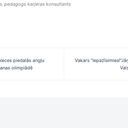
e, pedagogs karjeras konsultants
ieces piedalās angļu
Vakars “Iepazīsimies!”Jāņ
cija
šanas olimpiādē
Val