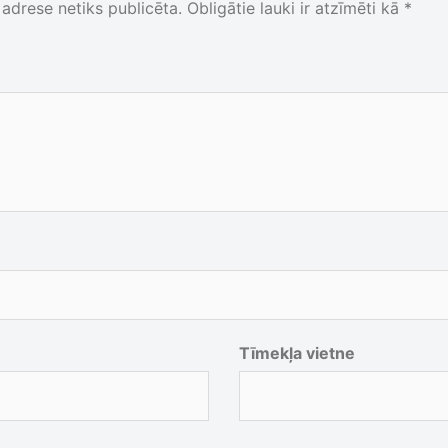
adrese netiks publicēta.
Obligātie lauki ir atzīmēti kā
*
Tīmekļa vietne