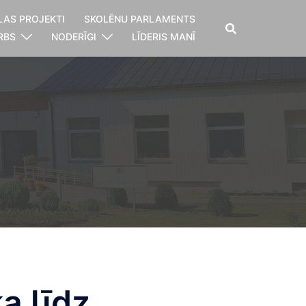
LAS PROJEKTI
SKOLĒNU PARLAMENTS
RBS
NODERĪGI
LĪDERIS MANĪ
a līdz