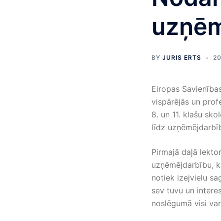
uzņēm
BY
JURIS ERTS
20
Eiropas Savienības
vispārējās un profe
8. un 11. klašu sk
līdz uzņēmējdarbīb
Pirmajā daļā lektor
uzņēmējdarbību, kā
notiek izejvielu sa
sev tuvu un intere
noslēgumā visi var