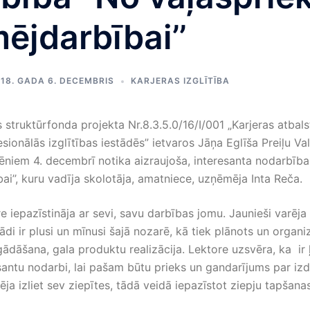
ējdarbībai’’
18. GADA 6. DECEMBRIS
KARJERAS IZGLĪTĪBA
 struktūrfonda projekta Nr.8.3.5.0/16/I/001 „Karjeras atbal
sionālās izglītības iestādēs” ietvaros Jāņa Eglīša Preiļu Val
olēniem 4. decembrī notika aizraujoša, interesanta nodarbība
ai’’, kuru vadīja skolotāja, amatniece, uzņēmēja Inta Reča.
e iepazīstināja ar sevi, savu darbības jomu. Jaunieši varēja
di ir plusi un mīnusi šajā nozarē, kā tiek plānots un organi
gādāšana, gala produktu realizācija. Lektore uzsvēra, ka ir ļ
santu nodarbi, lai pašam būtu prieks un gandarījums par iz
ēja izliet sev ziepītes, tādā veidā iepazīstot ziepju tapšana