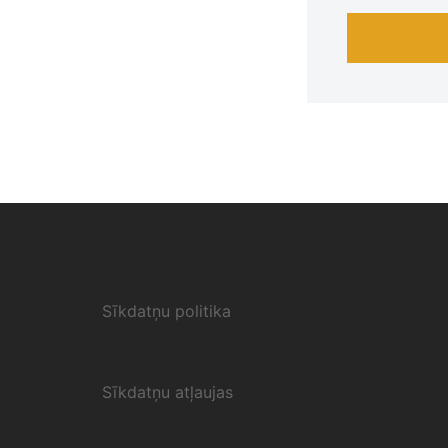
Sīkdatņu politika
Sīkdatņu atļaujas