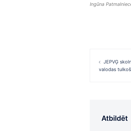
Ingūna Patmalniec
Ziņu
JEPVĢ skoln
navigā
valodas tulko
Atbildēt