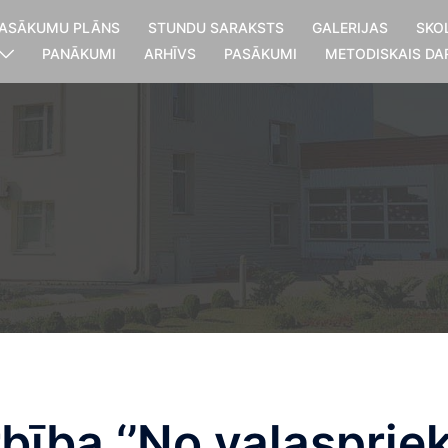
ASĀKUMU PLĀNS
STUNDU SARAKSTS
GALERIJAS
SKO
PANĀKUMI
ARHĪVS
PASĀKUMI
METODISKAIS DA
ība ‘’No vaļaspriek