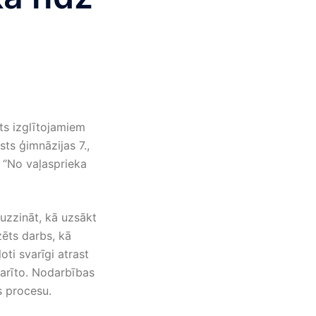
sts izglītojamiem
sts ģimnāzijas 7.,
 ‘’No vaļasprieka
 uzzināt, kā uzsākt
zēts darbs, kā
oti svarīgi atrast
darīto. Nodarbības
s procesu.