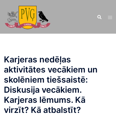
Doties
uz
saturu
Karjeras nedēļas
aktivitātes vecākiem un
skolēniem tiešsaistē:
Diskusija vecākiem.
Karjeras lēmums. Kā
virzīt? Kā atbalstīt?