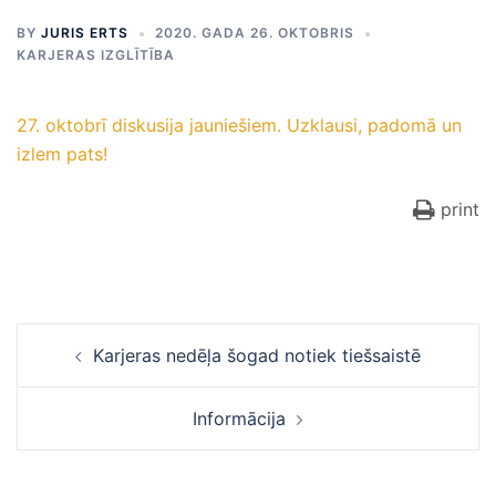
BY
JURIS ERTS
2020. GADA 26. OKTOBRIS
KARJERAS IZGLĪTĪBA
27. oktobrī diskusija jauniešiem. Uzklausi, padomā un
izlem pats!
print
Ziņu
Karjeras nedēļa šogad notiek tiešsaistē
navigācija
Informācija