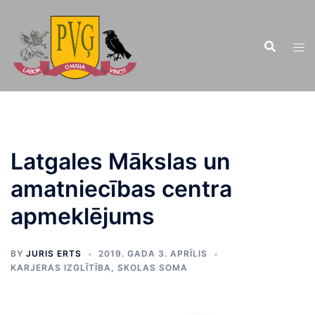
Doties
uz
saturu
Latgales Mākslas un
amatniecības centra
apmeklējums
BY
JURIS ERTS
2019. GADA 3. APRĪLIS
KARJERAS IZGLĪTĪBA
,
SKOLAS SOMA