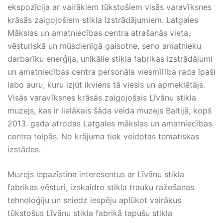
ekspozīcija ar vairākiem tūkstošiem visās varavīksnes
krāsās zaigojošiem stikla izstrādājumiem. Latgales
Mākslas un amatniecības centra atrašanās vieta,
vēsturiskā un mūsdienīgā gaisotne, seno amatnieku
darbarīku enerģija, unikālie stikla fabrikas izstrādājumi
un amatniecības centra personāla viesmīlība rada īpaši
labo auru, kuru izjūt ikviens tā viesis un apmeklētājs.
Visās varavīksnes krāsās zaigojošais Līvānu stikla
muzejs, kas ir lielākais šāda veida muzejs Baltijā, kopš
2013. gada atrodas Latgales mākslas un amatniecības
centra telpās. No krājuma tiek veidotas tematiskas
izstādes.
Muzejs iepazīstina interesentus ar Līvānu stikla
fabrikas vēsturi, izskaidro stikla trauku ražošanas
tehnoloģiju un sniedz iespēju aplūkot vairākus
tūkstošus Līvānu stikla fabrikā tapušu stikla