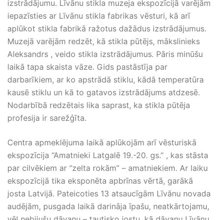
izstrādājumu. Līvānu stikla muzeja ekspozīcijā varējām
iepazīsties ar Līvānu stikla fabrikas vēsturi, kā arī
aplūkot stikla fabrikā ražotus dažādus izstrādājumus.
Muzejā varējām redzēt, kā stikla pūtējs, mākslinieks
Aleksandrs , veido stikla izstrādājumus. Pāris minūšu
laikā tapa skaista vāze. Gids pastāstīja par
darbarīkiem, ar ko apstrādā stiklu, kādā temperatūra
kausē stiklu un kā to gatavos izstrādājums atdzesē.
Nodarbībā redzētais lika saprast, ka stikla pūtēja
profesija ir sarežģīta.
Centra apmeklējuma laikā aplūkojām arī vēsturiskā
ekspozīcija “Amatnieki Latgalē 19.-20. gs.” , kas stāsta
par cilvēkiem ar “zelta rokām” – amatniekiem. Ar laiku
ekspozīcijā tika eksponēta apbrīnas vērtā, garākā
josta Latvijā. Pateicoties 13 atsaucīgām Līvānu novada
audējām, pusgada laikā darināja īpašu, neatkārtojamu,
vēl nebijušu dāvanu – tautisko jostu, kā dāvanu Līvānu