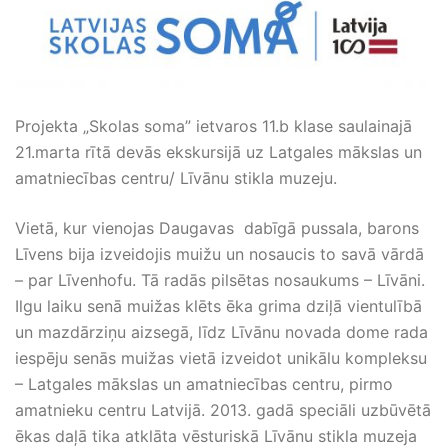
Projekta „Skolas soma” ietvaros 11.b klase saulainajā
21.marta rītā devās ekskursijā uz Latgales mākslas un
amatniecības centru/ Līvānu stikla muzeju.
Vietā, kur vienojas Daugavas dabīgā pussala, barons
Līvens bija izveidojis muižu un nosaucis to savā vārdā
– par Līvenhofu. Tā radās pilsētas nosaukums – Līvāni.
Ilgu laiku senā muižas klēts ēka grima dziļā vientulībā
un mazdārziņu aizsegā, līdz Līvānu novada dome rada
iespēju senās muižas vietā izveidot unikālu kompleksu
– Latgales mākslas un amatniecības centru, pirmo
amatnieku centru Latvijā. 2013. gadā speciāli uzbūvētā
ēkas daļā tika atklāta vēsturiskā Līvānu stikla muzeja