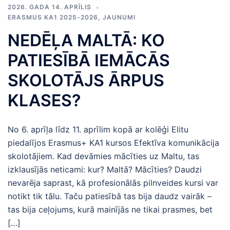
2026. GADA 14. APRĪLIS
ERASMUS KA1 2025-2026
,
JAUNUMI
NEDĒĻA MALTĀ: KO
PATIESĪBĀ IEMĀCĀS
SKOLOTĀJS ĀRPUS
KLASES?
No 6. aprīļa līdz 11. aprīlim kopā ar kolēģi Elitu
piedalījos Erasmus+ KA1 kursos Efektīva komunikācija
skolotājiem. Kad devāmies mācīties uz Maltu, tas
izklausījās neticami: kur? Maltā? Mācīties? Daudzi
nevarēja saprast, kā profesionālās pilnveides kursi var
notikt tik tālu. Taču patiesībā tas bija daudz vairāk –
tas bija ceļojums, kurā mainījās ne tikai prasmes, bet
[…]