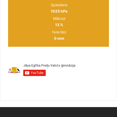
Spiediens
1025 hPa
Mākoņi
13 %
Nokrišņi
0 mm