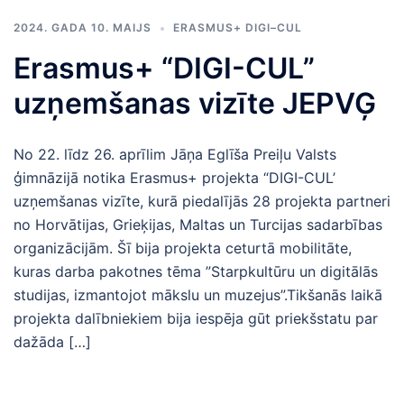
2024. GADA 10. MAIJS
ERASMUS+ DIGI–CUL
Erasmus+ “DIGI-CUL”
uzņemšanas vizīte JEPVĢ
No 22. līdz 26. aprīlim Jāņa Eglīša Preiļu Valsts
ģimnāzijā notika Erasmus+ projekta “DIGI-CUL’
uzņemšanas vizīte, kurā piedalījās 28 projekta partneri
no Horvātijas, Grieķijas, Maltas un Turcijas sadarbības
organizācijām. Šī bija projekta ceturtā mobilitāte,
kuras darba pakotnes tēma ”Starpkultūru un digitālās
studijas, izmantojot mākslu un muzejus”.Tikšanās laikā
projekta dalībniekiem bija iespēja gūt priekšstatu par
dažāda […]