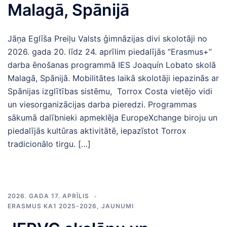
Malagā, Spānijā
Jāņa Eglīša Preiļu Valsts ģimnāzijas divi skolotāji no
2026. gada 20. līdz 24. aprīlim piedalījās “Erasmus+”
darba ēnošanas programmā IES Joaquín Lobato skolā
Malagā, Spānijā. Mobilitātes laikā skolotāji iepazinās ar
Spānijas izglītības sistēmu, Torrox Costa vietējo vidi
un viesorganizācijas darba pieredzi. Programmas
sākumā dalībnieki apmeklēja EuropeXchange biroju un
piedalījās kultūras aktivitātē, iepazīstot Torrox
tradicionālo tirgu. […]
2026. GADA 17. APRĪLIS
ERASMUS KA1 2025-2026
,
JAUNUMI