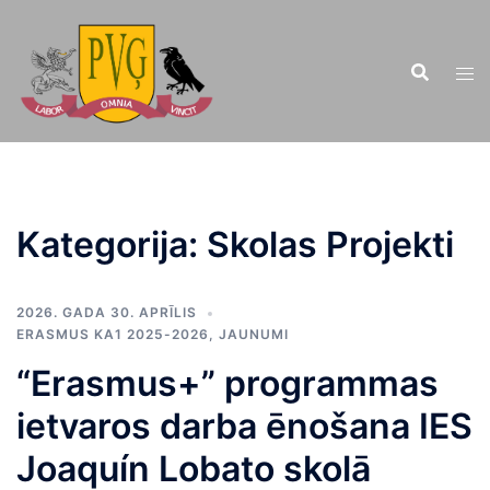
Doties
uz
saturu
Kategorija:
Skolas Projekti
2026. GADA 30. APRĪLIS
ERASMUS KA1 2025-2026
,
JAUNUMI
“Erasmus+” programmas
ietvaros darba ēnošana IES
Joaquín Lobato skolā