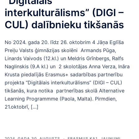
“Digitālais
interkulturālisms” (DIGI –
CUL) dalībnieku tikšanās
No 2024. gada 20. līdz 26. oktobrim 4 Jāņa Eglīša
Preiļu Valsts ģimnāzijas skolēni Armands Pūga,
Linards Vaivods (12.kl.) un Meldris Grīnbergs, Ralfs
Naglinskis (9.A kl.) un 2 skolotājas Anna Verza, Ināra
Krusta piedalījās Erasmus+ sadarbības partnerību
projekta “Digitālais interkulturālisms” (DIGI – CUL)
tikšanās, kura notika partnerības skolā Alternative
Learning Programmme (Paola, Malta). Pirmdien,
21.oktobrī, […]
2024. GADA 30. AUGUSTS
ERASMUS KA1
,
JAUNUMI