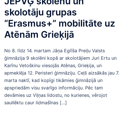
JEPVĢ skolēnu un
skolotāju grupas
“Erasmus+” mobilitāte uz
Atēnām Grieķijā
No 8. līdz 14. martam Jāņa Eglīša Preiļu Valsts
ģimnāzija 9 skolēni kopā ar skolotājiem Juri Ertu un
Karīnu Vetoškinu viesojās Atēnas, Grieķija, un
apmeklēja 12. Peristeri ģimnāziju. Ceļš aizsākās jau 7.
marta naktī, kad kopīgi tikāmies ģimnāzijā un
apspriedām visu svarīgo informāciju. Pēc tam
devāmies uz Viļņas lidostu, no kurienes, vērojot
saullēktu caur lidmašīnas […]