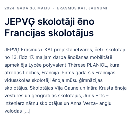
2024. GADA 30. MAIJS
ERASMUS KA1
,
JAUNUMI
JEPVĢ skolotāji ēno
Francijas skolotājus
JEPVĢ Erasmus+ KA1 projekta ietvaros, četri skolotāji
no 13. līdz 17. maijam darba ēnošanas mobilitātē
apmeklēja Lycée polyvalent Thérèse PLANIOL, kura
atrodas Loches, Francijā. Pirms gada šīs Francijas
vidusskolas skolotāji ēnoja mūsu ģimnāzijas
skolotājus. Skolotājas Vija Caune un Ināra Krusta ēnoja
vēstures un ģeogrāfijas skolotājus, Juris Erts –
inženierzinātņu skolotājus un Anna Verza- angļu
valodas […]