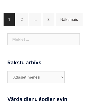
Ziņu
1
2
…
8
Nākamais
numerācija
pēc
lappusēm
Meklēt:
Rakstu arhīvs
Rakstu
arhīvs
Vārda dienu šodien svin