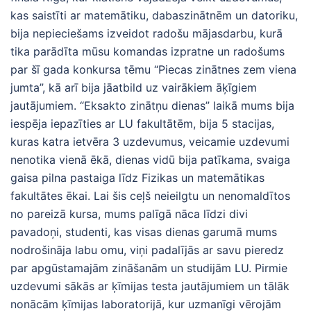
kas saistīti ar matemātiku, dabaszinātnēm un datoriku,
bija nepieciešams izveidot radošu mājasdarbu, kurā
tika parādīta mūsu komandas izpratne un radošums
par šī gada konkursa tēmu “Piecas zinātnes zem viena
jumta”, kā arī bija jāatbild uz vairākiem āķīgiem
jautājumiem. “Eksakto zinātņu dienas” laikā mums bija
iespēja iepazīties ar LU fakultātēm, bija 5 stacijas,
kuras katra ietvēra 3 uzdevumus, veicamie uzdevumi
nenotika vienā ēkā, dienas vidū bija patīkama, svaiga
gaisa pilna pastaiga līdz Fizikas un matemātikas
fakultātes ēkai. Lai šis ceļš neieilgtu un nenomaldītos
no pareizā kursa, mums palīgā nāca līdzi divi
pavadoņi, studenti, kas visas dienas garumā mums
nodrošināja labu omu, viņi padalījās ar savu pieredz
par apgūstamajām zināšanām un studijām LU. Pirmie
uzdevumi sākās ar ķīmijas testa jautājumiem un tālāk
nonācām ķīmijas laboratorijā, kur uzmanīgi vērojām