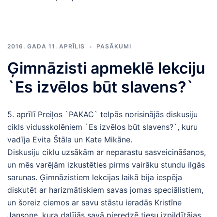
2016. GADA 11. APRĪLIS
PASĀKUMI
Ģimnāzisti apmeklē lekciju
`Es izvēlos būt slavens?`
5. aprīlī Preiļos `PAKAC` telpās norisinājās diskusiju
cikls vidusskolēniem `Es izvēlos būt slavens?`, kuru
vadīja Evita Štāla un Kate Mikāne.
Diskusiju ciklu uzsākām ar neparastu sasveicināšanos,
un mēs varējām izkustēties pirms vairāku stundu ilgās
sarunas. Ģimnāzistiem lekcijas laikā bija iespēja
diskutēt ar harizmātiskiem savas jomas speciālistiem,
un šoreiz ciemos ar savu stāstu ieradās Kristīne
Jansone, kura dalījās savā pieredzē tiesu izpildītājas