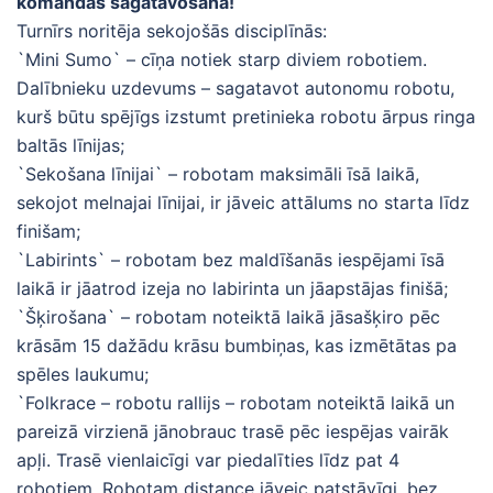
komandas sagatavošanā!
Turnīrs noritēja sekojošās disciplīnās:
`Mini Sumo` – cīņa notiek starp diviem robotiem.
Dalībnieku uzdevums – sagatavot autonomu robotu,
kurš būtu spējīgs izstumt pretinieka robotu ārpus ringa
baltās līnijas;
`Sekošana līnijai` – robotam maksimāli īsā laikā,
sekojot melnajai līnijai, ir jāveic attālums no starta līdz
finišam;
`Labirints` – robotam bez maldīšanās iespējami īsā
laikā ir jāatrod izeja no labirinta un jāapstājas finišā;
`Šķirošana` – robotam noteiktā laikā jāsašķiro pēc
krāsām 15 dažādu krāsu bumbiņas, kas izmētātas pa
spēles laukumu;
`Folkrace – robotu rallijs – robotam noteiktā laikā un
pareizā virzienā jānobrauc trasē pēc iespējas vairāk
apļi. Trasē vienlaicīgi var piedalīties līdz pat 4
robotiem. Robotam distance jāveic patstāvīgi, bez