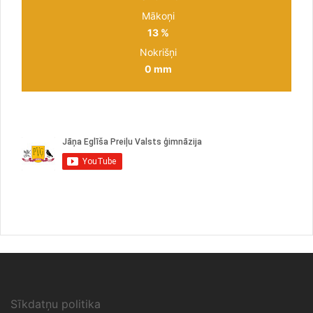
Mākoņi
13 %
Nokrišņi
0 mm
Sīkdatņu politika