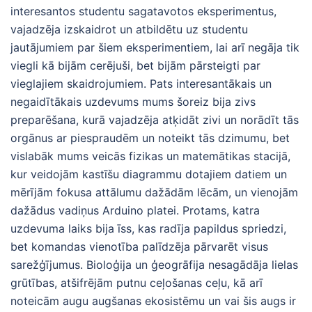
interesantos studentu sagatavotos eksperimentus,
vajadzēja izskaidrot un atbildētu uz studentu
jautājumiem par šiem eksperimentiem, lai arī negāja tik
viegli kā bijām cerējuši, bet bijām pārsteigti par
vieglajiem skaidrojumiem. Pats interesantākais un
negaidītākais uzdevums mums šoreiz bija zivs
preparēšana, kurā vajadzēja atķidāt zivi un norādīt tās
orgānus ar piespraudēm un noteikt tās dzimumu, bet
vislabāk mums veicās fizikas un matemātikas stacijā,
kur veidojām kastīšu diagrammu dotajiem datiem un
mērījām fokusa attālumu dažādām lēcām, un vienojām
dažādus vadiņus Arduino platei. Protams, katra
uzdevuma laiks bija īss, kas radīja papildus spriedzi,
bet komandas vienotība palīdzēja pārvarēt visus
sarežģījumus. Bioloģija un ģeogrāfija nesagādāja lielas
grūtības, atšifrējām putnu ceļošanas ceļu, kā arī
noteicām augu augšanas ekosistēmu un vai šis augs ir