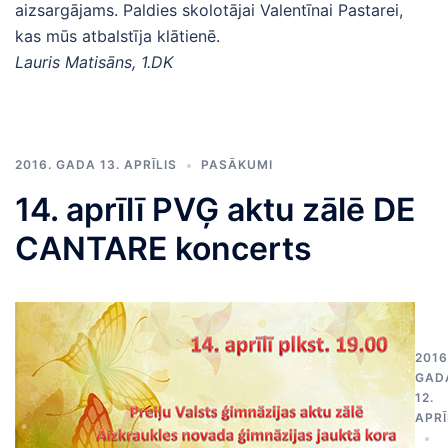
aizsargājams. Paldies skolotājai Valentīnai Pastarei,
kas mūs atbalstīja klātienē.
Lauris Matisāns, 1.DK
2016. GADA 13. APRĪLIS
PASĀKUMI
14. aprīlī PVĢ aktu zālē DE
CANTARE koncerts
2016
GAD
12.
APRĪ