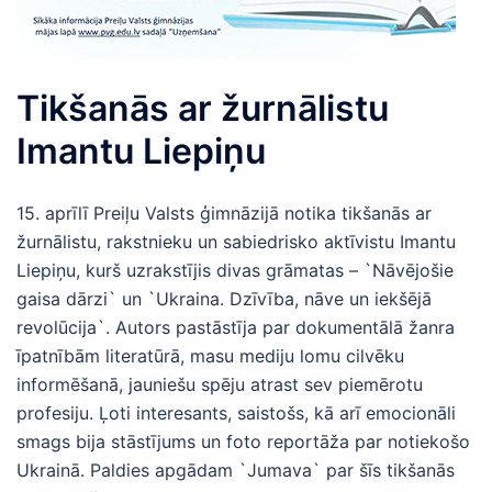
Tikšanās ar žurnālistu
Imantu Liepiņu
15. aprīlī Preiļu Valsts ģimnāzijā notika tikšanās ar
žurnālistu, rakstnieku un sabiedrisko aktīvistu Imantu
Liepiņu, kurš uzrakstījis divas grāmatas – `Nāvējošie
gaisa dārzi` un `Ukraina. Dzīvība, nāve un iekšējā
revolūcija`. Autors pastāstīja par dokumentālā žanra
īpatnībām literatūrā, masu mediju lomu cilvēku
informēšanā, jauniešu spēju atrast sev piemērotu
profesiju. Ļoti interesants, saistošs, kā arī emocionāli
smags bija stāstījums un foto reportāža par notiekošo
Ukrainā. Paldies apgādam `Jumava` par šīs tikšanās