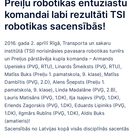
Preiļu robotikas entuziastu
komandai labi rezultāti TSI
robotikas sacensībās!
2016. gada 2. aprīlī Rīgā, Transporta un sakaru
institūtā (TSI) norisināsies pavasara robotikas turnīrs
un Preiļus pārstāvēja kupla komanda – Armands
Upenieks (PVĢ, RTU), Linards Šmeiksts (PVĢ, RTU),
Matīss Buks (Preiļu 1. pamatskola, 9. klase), Matīss
Dambītis (PVĢ, 2.D), Alens Šņepsts (Preiļu 1.
pamatskola, 9. klase), Linda Madalāne (PVĢ, 2.B),
Lauris Matisāns (PVĢ, 1.DK), Ilja Isajevs (PVĢ, 1.DK),
Erlends Zagorskis (PVĢ, 1.DK), Eduards Lipiniks (PVĢ,
1.DK), Ilgmārs Rubīns (PVĢ, 1.DK), Aldis Buks
(amatieris)!
Sacensībās no Latvijas kopā visās disciplīnās sacentās