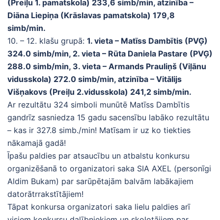
(Preiļu 1. pamatskola) 233,6 simb/min, atzinība –
Diāna Liepiņa (Krāslavas pamatskola) 179,8
simb/min.
10. – 12. klašu grupā:
1. vieta – Matīss Dambītis (PVĢ)
324.0 simb/min, 2. vieta – Rūta Daniela Pastare (PVĢ)
288.0 simb/min, 3. vieta – Armands Prauliņš (Viļānu
vidusskola) 272.0 simb/min, atzinība – Vitālijs
Višņakovs (Preiļu 2.vidusskola) 241,2 simb/min.
Ar rezultātu 324 simboli munūtē Matīss Dambītis
gandrīz sasniedza 15 gadu sacensību labāko rezultātu
– kas ir 327.8 simb./min! Matīsam ir uz ko tiekties
nākamajā gadā!
Īpašu paldies par atsaucību un atbalstu konkursu
organizēšanā to organizatori saka SIA AXEL (personīgi
Aldim Bukam) par sarūpētajām balvām labākajiem
datorātrrakstītājiem!
Tāpat konkursa organizatori saka lielu paldies arī
visiem konkursu dalībniekiem un skolotājiem par