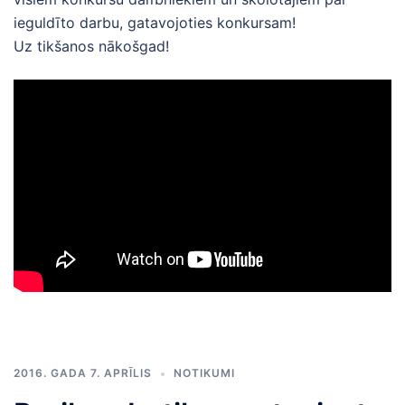
ieguldīto darbu, gatavojoties konkursam!
Uz tikšanos nākošgad!
2016. GADA 7. APRĪLIS
NOTIKUMI