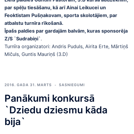
par spēļu tiesāšanu, kā arī Ainai Leikucei un
Feoktistam Pušņakovam, sporta skolotājiem, par
atbalstu turnīra rīkošanā.
Īpašs paldies par gardajām balvām, kuras sponsorēja
Z/S `Sudrabiņi`
.
Turnīra organizatori: Andris Puduls, Airita Erte, Mārtiņš
Mičuls, Guntis Mauriņš (3.D)
2016. GADA 31. MARTS
SASNIEGUMI
Panākumi konkursā
`Dziedu dziesmu kāda
bija`