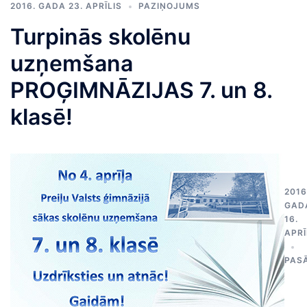
2016. GADA 23. APRĪLIS
PAZIŅOJUMS
Turpinās skolēnu
uzņemšana
PROĢIMNĀZIJAS 7. un 8.
klasē!
2016
GAD
16.
APRĪ
PAS