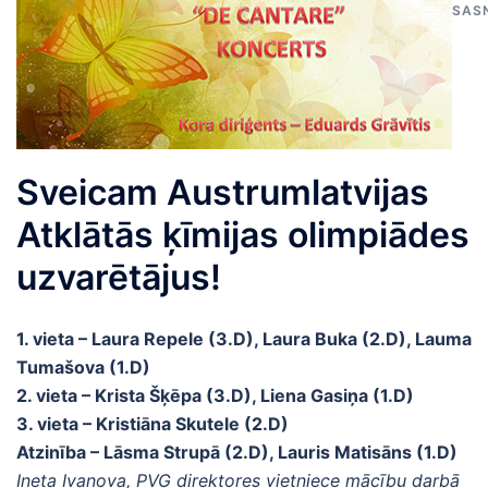
SAS
Sveicam Austrumlatvijas
Atklātās ķīmijas olimpiādes
uzvarētājus!
1. vieta – Laura Repele (3.D), Laura Buka (2.D), Lauma
Tumašova (1.D)
2. vieta – Krista Šķēpa (3.D), Liena Gasiņa (1.D)
3. vieta – Kristiāna Skutele (2.D)
Atzinība – Lāsma Strupā (2.D), Lauris Matisāns (1.D)
Ineta Ivanova, PVĢ direktores vietniece mācību darbā