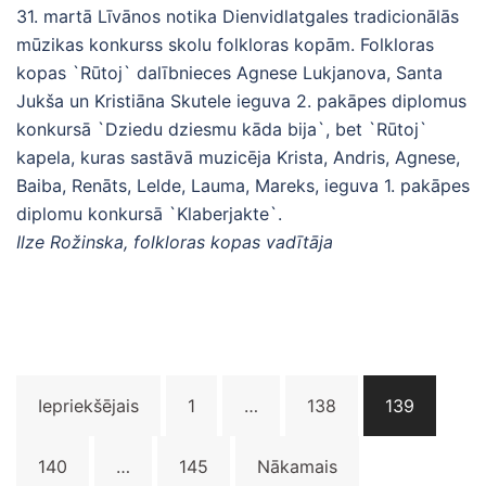
31. martā Līvānos notika Dienvidlatgales tradicionālās
mūzikas konkurss skolu folkloras kopām. Folkloras
kopas `Rūtoj` dalībnieces Agnese Lukjanova, Santa
Jukša un Kristiāna Skutele ieguva 2. pakāpes diplomus
konkursā `Dziedu dziesmu kāda bija`, bet `Rūtoj`
kapela, kuras sastāvā muzicēja Krista, Andris, Agnese,
Baiba, Renāts, Lelde, Lauma, Mareks, ieguva 1. pakāpes
diplomu konkursā `Klaberjakte`.
Ilze Rožinska, folkloras kopas vadītāja
Ziņu
Iepriekšējais
1
…
138
139
numerācija
pēc
140
…
145
Nākamais
lappusēm