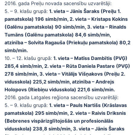
2016. gada Preiļu novada sacensību uzvarētāji:
5. – 9. klašu grupā:
1. vieta – Jānis Šaraks (Preiļu 1.
pamatskola) 196 simb/min, 2. vieta – Kristaps Kokins
(Galēnu pamatskola) 90 simb/min, 3. vieta – Rinalds
Tumāns (Galēnu pamatskola) 84,6 simb/min,
atzinība – Solvita Ragauša (Priekuļu pamatskola) 80,2
simb/min.
10. – 12. klašu grupā:
1. vieta – Matīss Dambītis (PVĢ)
285,4 simb/min, 2. vieta – Rūta Daniela Pastare (PVĢ)
278 simb/min, 3. vieta – Vitālijs Višņakovs (Preiļu 2.
vidusskola) 225,2 simb/min, atzinība – Andrejs
Holopovs (Riebiņu vidusskola) 221,6 simb/min.
2016. gada Latgales reģiona sacensību uzvarētāji:
5. – 9. klašu grupā:
1. vieta – Pauls Nartišs (Krāslavas
pamatskola) 295 simb/min, 2. vieta – Raivis Driksnis
(Bebrenes vispārizglītojošās un profesionālās
vidusskola) 238,8 simb/min, 3. vieta – Jānis Šaraks