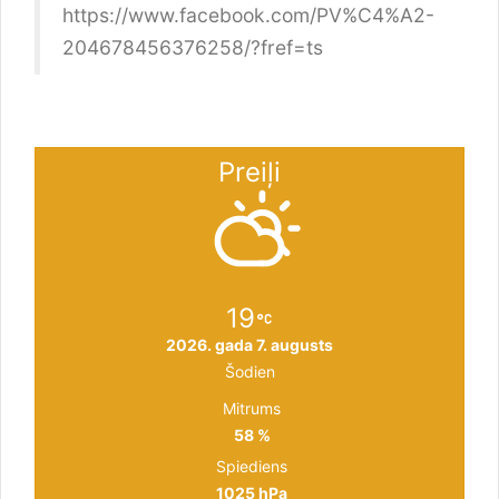
https://www.facebook.com/PV%C4%A2-
204678456376258/?fref=ts
Preiļi
19
2026. gada 7. augusts
Šodien
Mitrums
58 %
Spiediens
1025 hPa