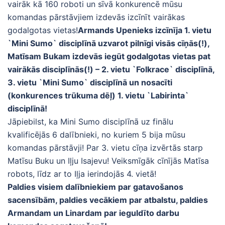
vairāk kā 160 roboti un sīvā konkurencē mūsu
komandas pārstāvjiem izdevās izcīnīt vairākas
godalgotas vietas!
Armands Upenieks izcīnīja 1. vietu
`Mini Sumo` disciplīnā uzvarot pilnīgi visās cīņās(!),
Matīsam Bukam izdevās iegūt godalgotas vietas pat
vairākās disciplīnās(!) – 2. vietu `Folkrace` disciplīnā,
3. vietu `Mini Sumo` disciplīnā un nosacīti
(konkurences trūkuma dēļ) 1. vietu `Labirinta`
disciplīnā!
Jāpiebilst, ka Mini Sumo disciplīnā uz finālu
kvalificējās 6 dalībnieki, no kuriem 5 bija mūsu
komandas pārstāvji! Par 3. vietu cīņa izvērtās starp
Matīsu Buku un Iļju Isajevu! Veiksmīgāk cīnījās Matīsa
robots, līdz ar to Iļja ierindojās 4. vietā!
Paldies visiem dalībniekiem par gatavošanos
sacensībām, paldies vecākiem par atbalstu, paldies
Armandam un Linardam par ieguldīto darbu