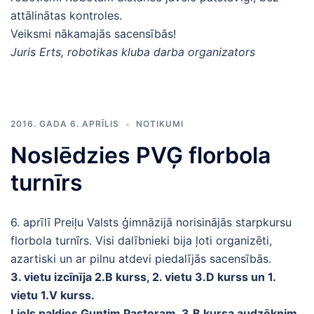
attālinātas kontroles.
Veiksmi nākamajās sacensībās!
Juris Erts, robotikas kluba darba organizators
2016. GADA 6. APRĪLIS
NOTIKUMI
Noslēdzies PVĢ florbola
turnīrs
6. aprīlī Preiļu Valsts ģimnāzijā norisinājās starpkursu
florbola turnīrs. Visi dalībnieki bija ļoti organizēti,
azartiski un ar pilnu atdevi piedalījās sacensībās.
3. vietu izcīnīja 2.B kurss, 2. vietu 3.D kurss un 1.
vietu 1.V kurss.
Liels paldies Guntim Pastoram, 3.B kursa audzēknim,