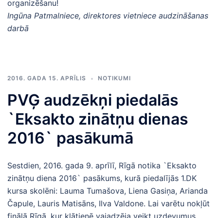
organizēšanu!
Ingūna Patmalniece, direktores vietniece audzināšanas
darbā
2016. GADA 15. APRĪLIS
NOTIKUMI
PVĢ audzēkņi piedalās
`Eksakto zinātņu dienas
2016` pasākumā
Sestdien, 2016. gada 9. aprīlī, Rīgā notika `Eksakto
zinātņu diena 2016` pasākums, kurā piedalījās 1.DK
kursa skolēni: Lauma Tumašova, Liena Gasiņa, Arianda
Čapule, Lauris Matisāns, Ilva Valdone. Lai varētu nokļūt
finālā Rīgā, kur klātienē vajadzēja veikt uzdevumus,