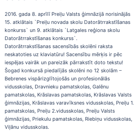
2016. gada 8. aprīlī Preiļu Valsts ģimnāzijā norisinājās
15. atklātais `Preiļu novada skolu Datorātrrakstīšanas
konkurss` un 9. atklātais `Latgales reģiona skolu
Datorātrrakstīšanas konkurss`.
Datorātrrakstīšanas sacensībās skolēni raksta
neskatoties uz klaviatūru! Sacensību mērķis ir pēc
iespējas vairāk un pareizāk pārrakstīt doto tekstu!
Šogad konkursā piedalījās skolēni no 12 skolām –
Bebrenes vispārizglītojošās un profesionālās
vidusskolas, Dravnieku pamatskolas, Galēnu
pamatskolas, Krāslavas pamatskolas, Krāslavas Valsts
ģimnāzijas, Krāslavas varavīksnes vidusskolas, Preiļu 1.
pamatskolas, Preiļu 2.vidusskolas, Preiļu Valsts
ģimnāzijas, Priekulu pamatskolas, Riebiņu vidusskolas,
Viļānu vidusskolas.