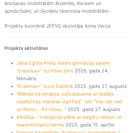
ēnošanas mobilitātēm ārzemēs, Kursiem un
apmācībām, un Skolēnu īstermiņa mobilitātēm.
Projektu koordinē JEPVĢ skolotāja Anna Verza.
Projekta aktivitātes
Jāņa Eglīša Preiļu Valsts ģimnāzija saņem
“Erasmus+” Izcilības zīmi
2026. gada 24.
februāris
“Erasmus+” kursi Dublinā
2025. gada 27. augusts
“Māksla kā terapija: pašizpausme un īpašās
vajadzības mākslas izglītībā” jeb “Visi ceļi ved
uz Romu… Arī mūsu…”
2025. gada 27. augusts
Alkūdija – Vidusjūras pērle ar bagātu vēsturi un
neaizmirstamu šarmu
2025. gada 15. aprīlis
Eiropas Savienības “Erasmus+” programmas 1.