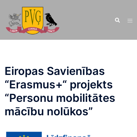
Doties
uz
saturu
Eiropas Savienības
“Erasmus+“ projekts
“Personu mobilitātes
mācību nolūkos”