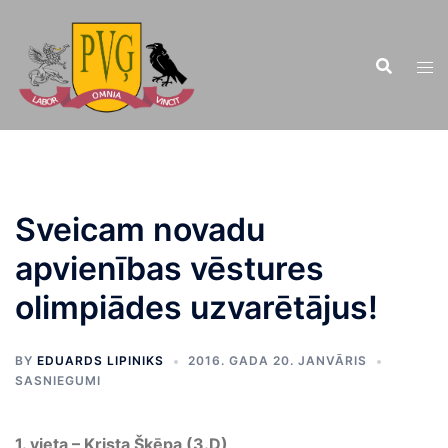
Doties
uz
saturu
Sveicam novadu
apvienības vēstures
olimpiādes uzvarētājus!
BY
EDUARDS LIPINIKS
2016. GADA 20. JANVĀRIS
SASNIEGUMI
1. vieta – Krista Šķēpa (3.D)