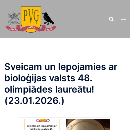
Doties
uz
saturu
Sveicam un lepojamies ar
bioloģijas valsts 48.
olimpiādes laureātu!
(23.01.2026.)