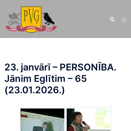
Doties
uz
saturu
23. janvārī – PERSONĪBA.
Jānim Eglītim – 65
(23.01.2026.)