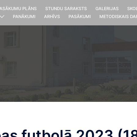
ASĀKUMU PLĀNS
STUNDU SARAKSTS
GALERIJAS
SKO
PANĀKUMI
ARHĪVS
PASĀKUMI
METODISKAIS DA
as futbolā 2023 (18