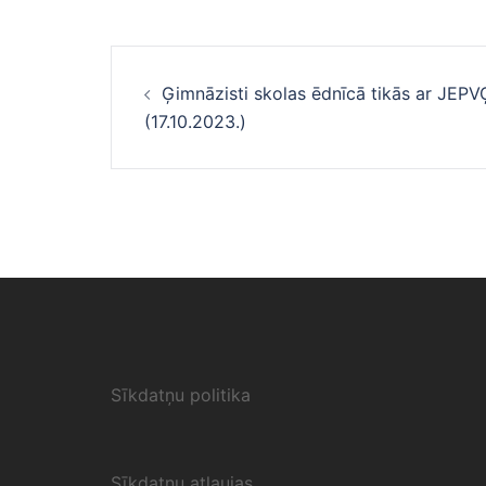
Ziņu
Ģimnāzisti skolas ēdnīcā tikās ar JEPV
navigācija
(17.10.2023.)
Sīkdatņu politika
Sīkdatņu atļaujas