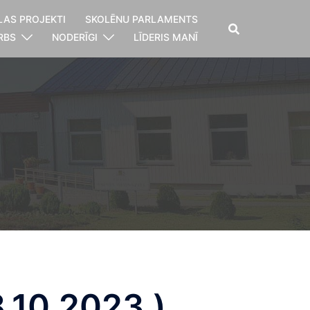
LAS PROJEKTI
SKOLĒNU PARLAMENTS
RBS
NODERĪGI
LĪDERIS MANĪ
.10.2023.)