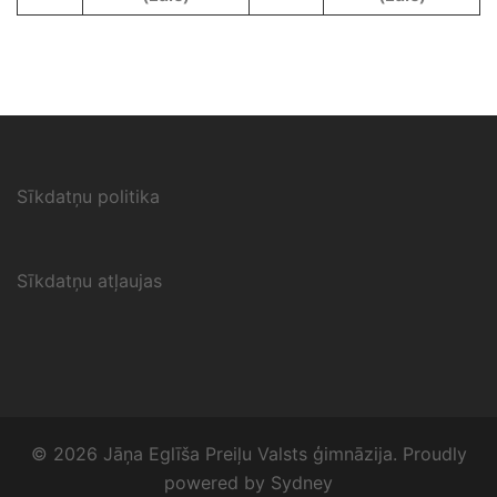
Sīkdatņu politika
Sīkdatņu atļaujas
© 2026 Jāņa Eglīša Preiļu Valsts ģimnāzija. Proudly
powered by
Sydney