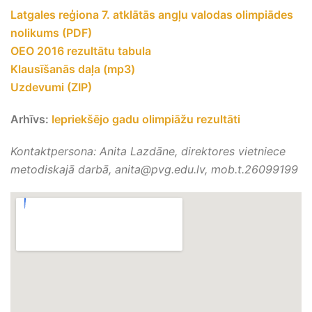
Latgales reģiona 7. atklātās angļu valodas olimpiādes
nolikums (PDF)
OEO 2016 rezultātu tabula
Klausīšanās daļa (mp3)
Uzdevumi (ZIP)
Arhīvs:
Iepriekšējo gadu olimpiāžu rezultāti
Kontaktpersona:
Anita Lazdāne, direktores vietniece
metodiskajā darbā,
anita@pvg.edu.lv,
mob.t.26099199