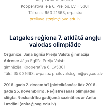
Kooperatīva ielā 6, Preiļos, LV – 5301
Tālrunis: 653 21663, e-pasts:
preiluvalstsgim@pvg.edu.lv
Latgales reģiona 7. atklātā angļu
valodas olimpiāde
Organizē: Jāņa Eglīša Preiļu Valsts ģimnāzija
Adrese:
Jāņa Eglīša Preiļu Valsts
ģimnāzija, Kooperatīva 6, LV5301
Tālr.: 653 21663, e-pasts: preiluvalstsgim@pvg.edu.lv
2016. gada 2. decembrī (p
ieteikšanās: līdz 2016.
gada 25. novembrim). Reģistrēšanās olimpiādei
slēgta. Neskaidrību gadījumā sazināties ar Anitu
Lazdāni (anita@pvg.edu.lv).