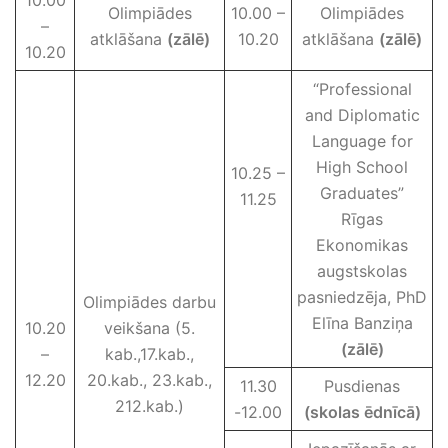
Olimpiādes
10.00 –
Olimpiādes
–
atklāšana
(zālē)
10.20
atklāšana
(zālē)
10.20
“Professional
and Diplomatic
Language for
High School
10.25 –
Graduates”
11.25
Rīgas
Ekonomikas
augstskolas
pasniedzēja, PhD
Olimpiādes darbu
Elīna Banziņa
10.20
veikšana (5.
(zālē)
–
kab.,17.kab.,
12.20
20.kab., 23.kab.,
11.30
Pusdienas
212.kab.)
-12.00
(skolas ēdnīcā)