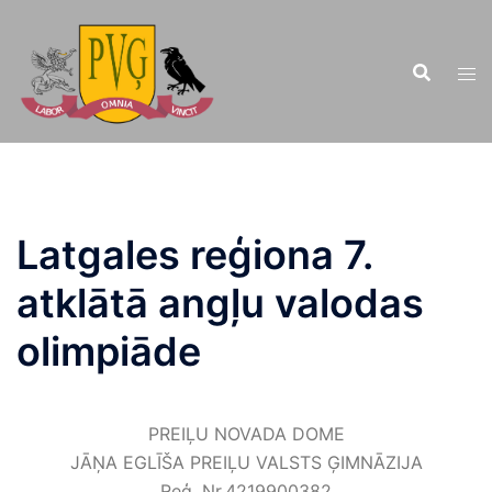
Doties
uz
saturu
Latgales reģiona 7.
atklātā angļu valodas
olimpiāde
PREIĻU NOVADA DOME
JĀŅA EGLĪŠA PREIĻU VALSTS ĢIMNĀZIJA
Reģ. Nr.4219900382