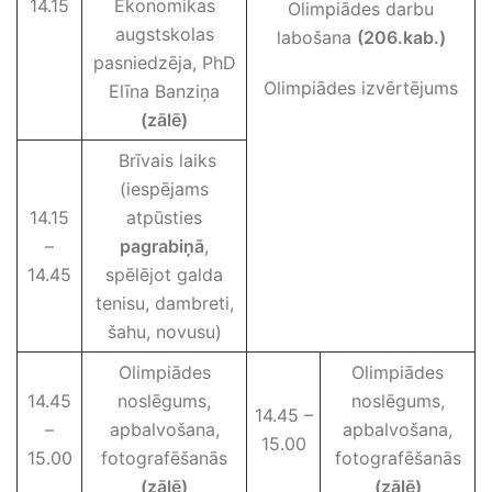
14.15
Ekonomikas
Olimpiādes darbu
augstskolas
labošana
(206.kab.)
pasniedzēja, PhD
Olimpiādes izvērtējums
Elīna Banziņa
(zālē)
Brīvais laiks
(iespējams
14.15
atpūsties
–
pagrabiņā
,
14.45
spēlējot galda
tenisu, dambreti,
šahu, novusu)
Olimpiādes
Olimpiādes
14.45
noslēgums,
noslēgums,
14.45 –
–
apbalvošana,
apbalvošana,
15.00
15.00
fotografēšanās
fotografēšanās
(zālē)
(zālē)