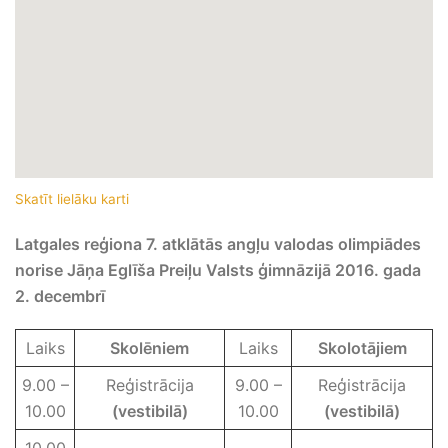
Skatīt lielāku karti
Latgales reģiona 7. atklātās angļu valodas olimpiādes
norise
Jāņa Eglīša Preiļu Valsts ģimnāzijā 2016. gada
2. decembrī
Laiks
Skolēniem
Laiks
Skolotājiem
9.00 –
Reģistrācija
9.00 –
Reģistrācija
10.00
(vestibilā)
10.00
(vestibilā)
10.00