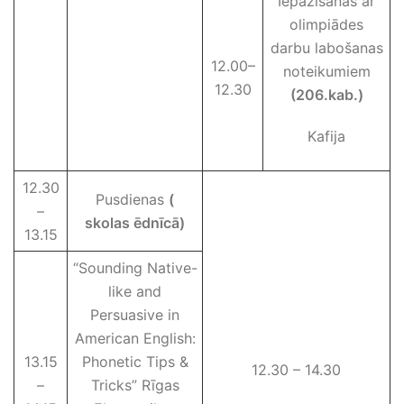
Iepazīšanās ar
olimpiādes
darbu labošanas
12.00–
noteikumiem
12.30
(206.kab.)
Kafija
12.30
Pusdienas
(
–
skolas ēdnīcā)
13.15
“Sounding Native-
like and
Persuasive in
American English:
13.15
Phonetic Tips &
12.30 – 14.30
–
Tricks” Rīgas