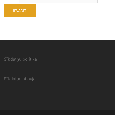
Sīkdatņu politika
Sīkdatņu atļaujas