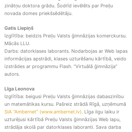
zinātņu doktora grādu. Šodrīd ievēlēts par Preiļu
novada domes priekšsēdētāju.
Gatis Liepiņš
Izglītība: beidzis Preiļu Valsts ģimnāzijas komerckursu.
Mācās LLU.
Darbs: datorklases laborants. Nodarbojas ar Web lapas
informācijas apstrādi, klases uzturēšanu kārtībā, veido
izstrādes ar programmu Flash. “Virtuālā ģimnāzija”
autors.
Līga Leonova
Izglītība: beigusi Preiļu Valsts ģimnāzijas dabaszinību
un matemātikas kursu. Pašreiz strādā Rīgā, uzņēmumā
SIA “Ambernet” (www.ambernet.lv)
. Līga ilgu laiku ir
uzturējusi kārtībā Preiļu Valsts ģimnāzijas Web lapu,
strādāja skolā par datorklases laboranti. Sava darba