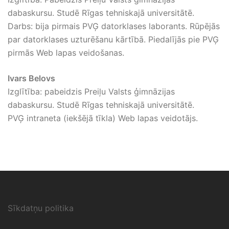
dabaskursu. Studē Rīgas tehniskajā universitātē.
Darbs: bija pirmais PVĢ datorklases laborants. Rūpējās
par datorklases uzturēšanu kārtībā. Piedalījās pie PVĢ
pirmās Web lapas veidošanas.
Ivars Belovs
Izglītība: pabeidzis Preiļu Valsts ģimnāzijas
dabaskursu. Studē Rīgas tehniskajā universitātē.
PVĢ intraneta (iekšējā tīkla) Web lapas veidotājs.
Sīkdatņu politika