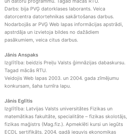
un datoru programmu. Tagad mācās RTU.
Darbs: bija PVĢ datorklases laborants. Veica
datorcentra datortehnikas sakārtošanas darbus.
Nodarbojās ar PVĢ Web lapas informācijas apstrādi,
apstrdāja un izvietoja bildes no dažādiem
pasākumiem, veica citus darbus.
Jānis Anspaks
Izglītība: beidzis Preiļu Valsts ģimnāzijas dabaskursu.
Tagad mācās RTU.
Veidojis Web lapas 2003. un 2004. gada zīmējumu
konkursam, šaha turnīra lapu.
Jānis Eglītis
Izglītība: Latvijas Valsts universitātes Fizikas un
matemātikas fakultāte, specialitāte – fizikas skolotājs,
fizikas maģistrs (Mag.fiz.). Apmeklēti kursi un iegūts
ECDL sertifikāts. 2004. gadā ieguvis ekonomikas