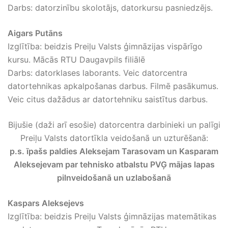
Darbs: datorzinību skolotājs, datorkursu pasniedzējs.
Aigars Putāns
Izglītība: beidzis Preiļu Valsts ģimnāzijas vispārīgo
kursu. Mācās RTU Daugavpils filiālē
Darbs: datorklases laborants. Veic datorcentra
datortehnikas apkalpošanas darbus. Filmē pasākumus.
Veic citus dažādus ar datortehniku saistītus darbus.
Bijušie (daži arī esošie) datorcentra darbinieki un palīgi
Preiļu Valsts datortīkla veidošanā un uzturēšanā:
p.s. īpašs paldies Aleksejam Tarasovam un Kasparam
Aleksejevam par tehnisko atbalstu PVĢ mājas lapas
pilnveidošanā un uzlabošanā
Kaspars Aleksejevs
Izglītība: beidzis Preiļu Valsts ģimnāzijas matemātikas