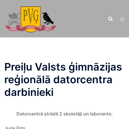
Doties
uz
saturu
Preiļu Valsts ģimnāzijas
reģionālā datorcentra
darbinieki
Datorcentrā strādā 2 skolotāji un laborants:
Juris Erts