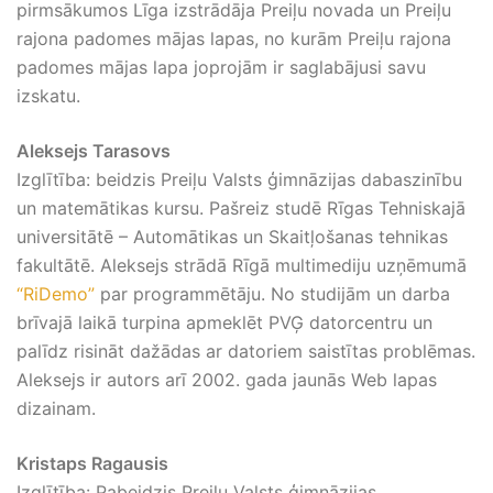
pirmsākumos Līga izstrādāja Preiļu novada un Preiļu
rajona padomes mājas lapas, no kurām Preiļu rajona
padomes mājas lapa joprojām ir saglabājusi savu
izskatu.
Aleksejs Tarasovs
Izglītība: beidzis Preiļu Valsts ģimnāzijas dabaszinību
un matemātikas kursu. Pašreiz studē Rīgas Tehniskajā
universitātē – Automātikas un Skaitļošanas tehnikas
fakultātē. Aleksejs strādā Rīgā multimediju uzņēmumā
“RiDemo”
par programmētāju. No studijām un darba
brīvajā laikā turpina apmeklēt PVĢ datorcentru un
palīdz risināt dažādas ar datoriem saistītas problēmas.
Aleksejs ir autors arī 2002. gada jaunās Web lapas
dizainam.
Kristaps Ragausis
Izglītība: Pabeidzis Preiļu Valsts ģimnāzijas