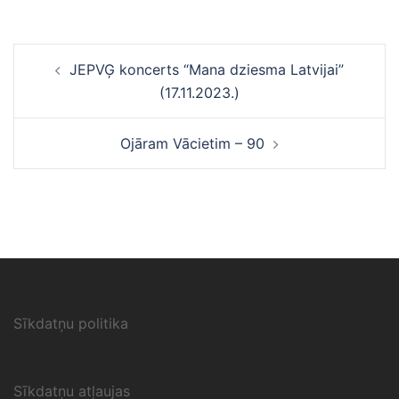
Ziņu
JEPVĢ koncerts “Mana dziesma Latvijai”
navigācija
(17.11.2023.)
Ojāram Vācietim – 90
Sīkdatņu politika
Sīkdatņu atļaujas