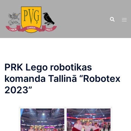
Doties
uz
saturu
PRK Lego robotikas
komanda Tallinā “Robotex
2023”