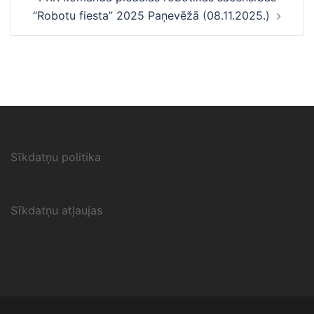
“Robotu fiesta” 2025 Paņevēžā (08.11.2025.)
Sīkdatņu politika
Sīkdatņu atļaujas