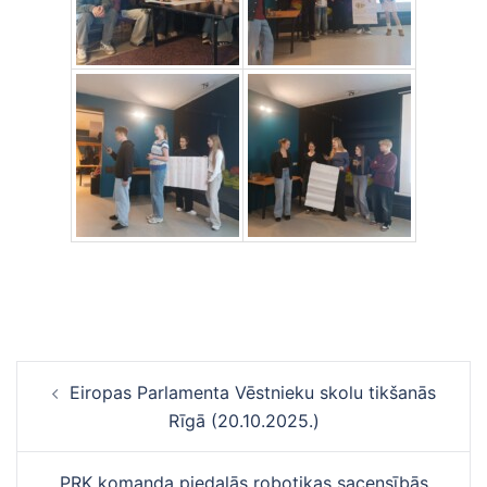
Ziņu
Eiropas Parlamenta Vēstnieku skolu tikšanās
navigācija
Rīgā (20.10.2025.)
PRK komanda piedalās robotikas sacensībās