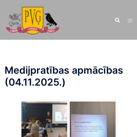
Doties
uz
saturu
Medijpratības apmācības
(04.11.2025.)