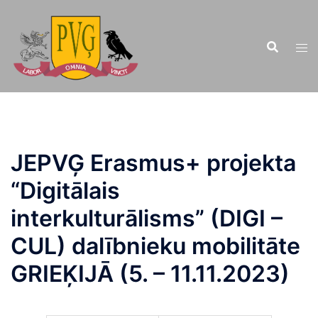
Doties
uz
saturu
JEPVĢ Erasmus+ projekta
“Digitālais
interkulturālisms” (DIGI –
CUL) dalībnieku mobilitāte
GRIEĶIJĀ (5. – 11.11.2023)