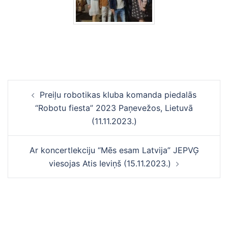
Ziņu
Preiļu robotikas kluba komanda piedalās
navigācija
“Robotu fiesta” 2023 Paņevežos, Lietuvā
(11.11.2023.)
Ar koncertlekciju “Mēs esam Latvija” JEPVĢ
viesojas Atis Ieviņš (15.11.2023.)