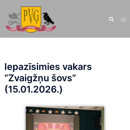
Doties
uz
saturu
Iepazīsimies vakars
“Zvaigžņu šovs”
(15.01.2026.)