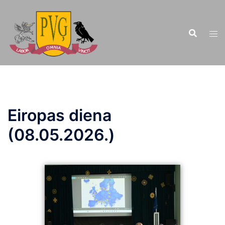
Doties
uz
saturu
Eiropas diena
(08.05.2026.)