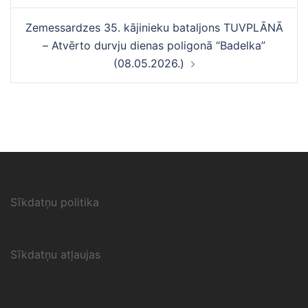
Zemessardzes 35. kājinieku bataljons TUVPLĀNĀ
– Atvērto durvju dienas poligonā “Badelka”
(08.05.2026.)
Sīkdatņu politika
Sīkdatņu atļaujas