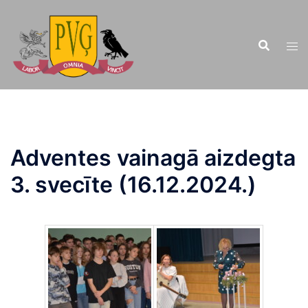
Doties
uz
saturu
Adventes vainagā aizdegta
3. svecīte (16.12.2024.)