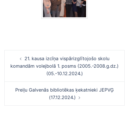
Ziņu
21. kausa izcīņa vispārizglītojošo skolu
navigācija
komandām volejbolā 1. posms (2005.-2008.g.dz.)
(05.-10.12.2024.)
Preiļu Galvenās bibliotēkas ķekatnieki JEPVĢ
(17.12.2024.)