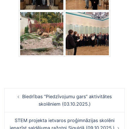
Ziņu
Biedrības “Piedzīvojumu gars” aktivitātes
navigācija
skolēniem (03.10.2025.)
STEM projekta ietvaros proģimnāzijas skolēni
iepazīst saldējuma ražotni Siguldā (09.10.2025.)