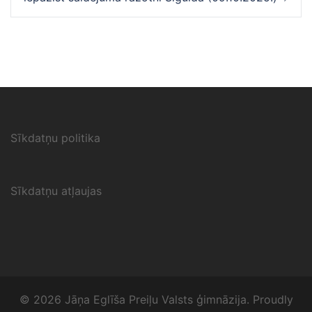
Sīkdatņu politika
Sīkdatņu atļaujas
© 2026 Jāņa Eglīša Preiļu Valsts ģimnāzija. Proudly