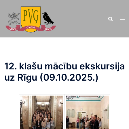
Doties
uz
saturu
12. klašu mācību ekskursija
uz Rīgu (09.10.2025.)