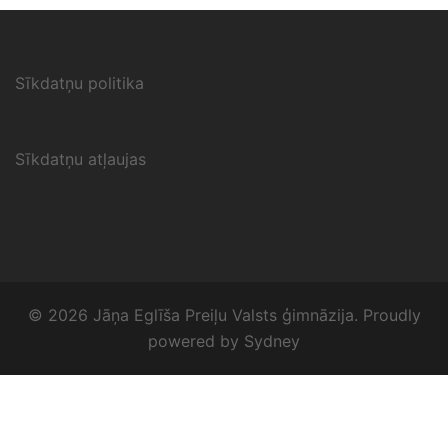
Sīkdatņu politika
Sīkdatņu atļaujas
© 2026 Jāņa Eglīša Preiļu Valsts ģimnāzija. Proudly
powered by
Sydney