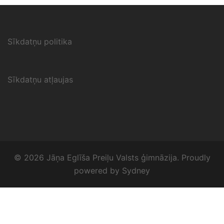
Sīkdatņu politika
Sīkdatņu atļaujas
© 2026 Jāņa Eglīša Preiļu Valsts ģimnāzija. Proudly
powered by
Sydney