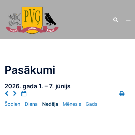
Doties
uz
saturu
Pasākumi
2026. gada 1. – 7. jūnijs
Šodien
Diena
Nedēļa
Mēnesis
Gads