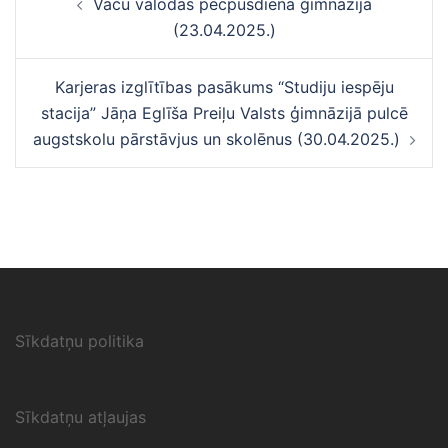
Vācu valodas pēcpusdiena ģimnāzijā
navigācija
(23.04.2025.)
Karjeras izglītības pasākums “Studiju iespēju
stacija” Jāņa Eglīša Preiļu Valsts ģimnāzijā pulcē
augstskolu pārstāvjus un skolēnus (30.04.2025.)
Sīkdatņu politika
Sīkdatņu atļaujas