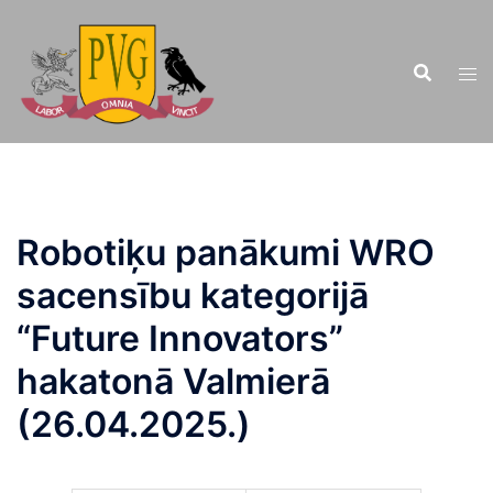
Doties
uz
saturu
Robotiķu panākumi WRO
sacensību kategorijā
“Future Innovators”
hakatonā Valmierā
(26.04.2025.)